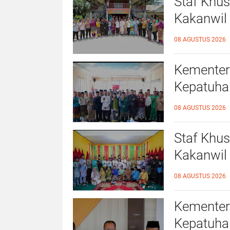
Staf Khu
Kakanwil 
Kepatuhan
08 AGUSTUS 2026
Rokan Hil
Kementer
Kepatuhan
Langgam,
08 AGUSTUS 2026
Staf Khu
Kakanwil 
Kepatuhan
08 AGUSTUS 2026
Rokan Hil
Kementer
Kepatuhan