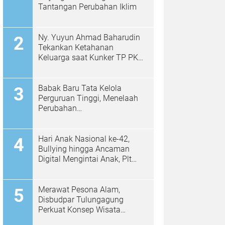
Tantangan Perubahan Iklim
Ny. Yuyun Ahmad Baharudin
Tekankan Ketahanan
Keluarga saat Kunker TP PKK
di Kalidawir
Babak Baru Tata Kelola
Perguruan Tinggi, Menelaah
Perubahan
Permendiktisaintek No.
39/2025 Menjadi No. 10/2026
Hari Anak Nasional ke-42,
Bullying hingga Ancaman
Digital Mengintai Anak, Plt
Bupati Ahmad Baharudin Ajak
Wujudkan Tulungagung
Ramah Anak
Merawat Pesona Alam,
Disbudpar Tulungagung
Perkuat Konsep Wisata
Berkelanjutan Berbasis