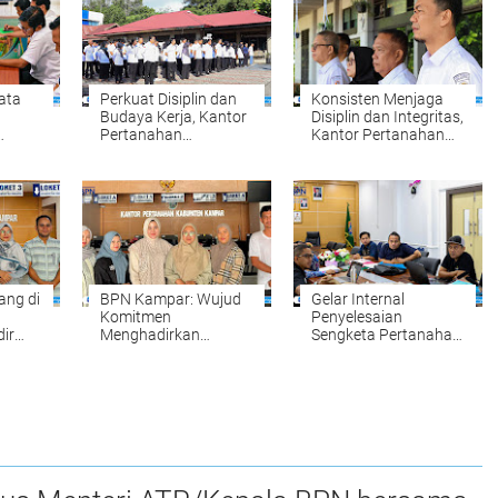
Data
Perkuat Disiplin dan
Konsisten Menjaga
Budaya Kerja, Kantor
Disiplin dan Integritas,
Pertanahan
Kantor Pertanahan
kung
Kabupaten Kampar
Kabupaten Kampar
ah
Gelar Apel Pagi
Gelar Apel Pagi
sebagai Wujud
sebagai Penguatan
Komitmen
Budaya Kerja
Meningkatkan
Organisasi
Kualitas Pelayanan
ang di
BPN Kampar: Wujud
Gelar Internal
Komitmen
Penyelesaian
ir
Menghadirkan
Sengketa Pertanahan:
hkan
Pelayanan
Komitmen BPN
ipikat
Pertanahan yang
Kampar Mewujudkan
abtu
Mudah, Cepat, dan
Kepastian Hukum
Fleksibel
bagi Masyarakat