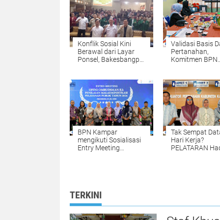
Konflik Sosial Kini
Validasi Basis 
Berawal dari Layar
Pertanahan,
Ponsel, Bakesbangpol
Komitmen BPN
Tulungagung
Kampar Mendu
Waspadai Hoaks dan
Pengadaan Tan
AI Deepfake
yang Tepat dan
Akurat Halo
BPN Kampar
Tak Sempat Dat
mengikuti Sosialisasi
Hari Kerja?
Entry Meeting
PELATARAN Had
Penilaian Opini
untuk Memuda
Ombudsman RI Tahun
Pengurusan Sert
2026 yang
Tanah Setiap S
diselenggarakan oleh
dan Minggu
Ombudsman RI
TERKINI