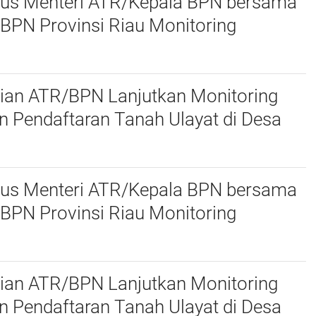
sus Menteri ATR/Kepala BPN bersama
BPN Provinsi Riau Monitoring
 Pendaftaran Tanah Ulayat di Kubu,
ir
ian ATR/BPN Lanjutkan Monitoring
 Pendaftaran Tanah Ulayat di Desa
 Kabupaten Pelalawan
sus Menteri ATR/Kepala BPN bersama
BPN Provinsi Riau Monitoring
 Pendaftaran Tanah Ulayat di Kubu,
ir
ian ATR/BPN Lanjutkan Monitoring
 Pendaftaran Tanah Ulayat di Desa