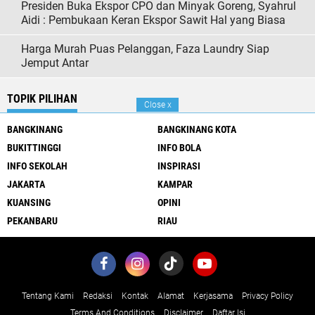
Presiden Buka Ekspor CPO dan Minyak Goreng, Syahrul
Aidi : Pembukaan Keran Ekspor Sawit Hal yang Biasa
Harga Murah Puas Pelanggan, Faza Laundry Siap
Jemput Antar
TOPIK PILIHAN
Close
x
BANGKINANG
BANGKINANG KOTA
BUKITTINGGI
INFO BOLA
INFO SEKOLAH
INSPIRASI
JAKARTA
KAMPAR
KUANSING
OPINI
PEKANBARU
RIAU
Tentang Kami
Redaksi
Kontak
Alamat
Kerjasama
Privacy Policy
Terms And Conditions
Disclaimer
Daftar Isi