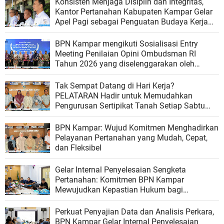
Konsisten Menjaga Disiplin dan Integritas,
Kantor Pertanahan Kabupaten Kampar Gelar
Apel Pagi sebagai Penguatan Budaya Kerja
Organisasi
BPN Kampar mengikuti Sosialisasi Entry
Meeting Penilaian Opini Ombudsman RI
Tahun 2026 yang diselenggarakan oleh
Ombudsman RI
Tak Sempat Datang di Hari Kerja?
PELATARAN Hadir untuk Memudahkan
Pengurusan Sertipikat Tanah Setiap Sabtu
dan Minggu
BPN Kampar: Wujud Komitmen Menghadirkan
Pelayanan Pertanahan yang Mudah, Cepat,
dan Fleksibel
Gelar Internal Penyelesaian Sengketa
Pertanahan: Komitmen BPN Kampar
Mewujudkan Kepastian Hukum bagi
Masyarakat
Perkuat Penyajian Data dan Analisis Perkara,
BPN Kampar Gelar Internal Penyelesaian