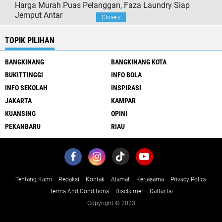
Harga Murah Puas Pelanggan, Faza Laundry Siap
Jemput Antar
Close
x
TOPIK PILIHAN
BANGKINANG
BANGKINANG KOTA
BUKITTINGGI
INFO BOLA
INFO SEKOLAH
INSPIRASI
JAKARTA
KAMPAR
KUANSING
OPINI
PEKANBARU
RIAU
Tentang Kami
Redaksi
Kontak
Alamat
Kerjasama
Privacy Policy
Terms And Conditions
Disclaimer
Daftar Isi
Copyright © 2023