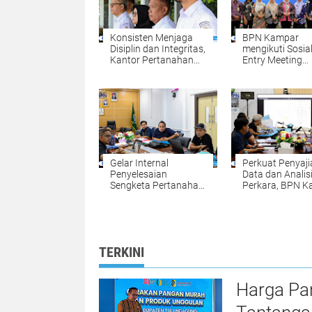
Konsisten Menjaga
BPN Kampar
Disiplin dan Integritas,
mengikuti Sosial
Kantor Pertanahan
Entry Meeting
Kabupaten Kampar
Penilaian Opini
Gelar Apel Pagi
Ombudsman RI 
sebagai Penguatan
2026 yang
Budaya Kerja
diselenggarakan
Organisasi
Ombudsman RI
Gelar Internal
Perkuat Penyaji
Penyelesaian
Data dan Analis
Sengketa Pertanahan:
Perkara, BPN 
Komitmen BPN
Gelar Internal
Kampar Mewujudkan
Penyelesaian
Kepastian Hukum
Sengketa Perta
bagi Masyarakat
TERKINI
Harga Pa