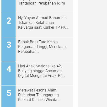
Tantangan Perubahan Iklim
Ny. Yuyun Ahmad Baharudin
Tekankan Ketahanan
Keluarga saat Kunker TP PKK
di Kalidawir
Babak Baru Tata Kelola
Perguruan Tinggi, Menelaah
Perubahan
Permendiktisaintek No.
39/2025 Menjadi No. 10/2026
Hari Anak Nasional ke-42,
Bullying hingga Ancaman
Digital Mengintai Anak, Plt
Bupati Ahmad Baharudin Ajak
Wujudkan Tulungagung
Ramah Anak
Merawat Pesona Alam,
Disbudpar Tulungagung
Perkuat Konsep Wisata
Berkelanjutan Berbasis