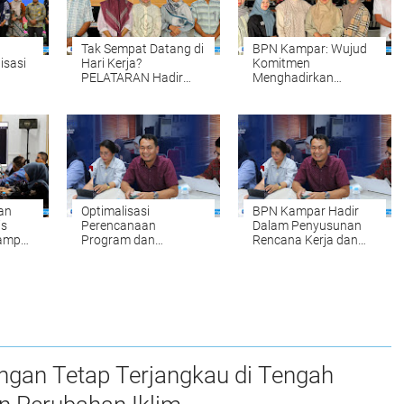
Tak Sempat Datang di
BPN Kampar: Wujud
isasi
Hari Kerja?
Komitmen
PELATARAN Hadir
Menghadirkan
untuk Memudahkan
Pelayanan
Tahun
Pengurusan Sertipikat
Pertanahan yang
Tanah Setiap Sabtu
Mudah, Cepat, dan
 oleh
dan Minggu
Fleksibel
an
Optimalisasi
BPN Kampar Hadir
is
Perencanaan
Dalam Penyusunan
Kampar
Program dan
Rencana Kerja dan
Anggaran, BPN
Anggaran
Kampar Ikuti
Kementerian Pagu
nahan
Kegiatan Penyusunan
Anggaran Tahun
RKA-K/L Pagu
2027
Anggaran Tahun
2027
ngan Tetap Terjangkau di Tengah