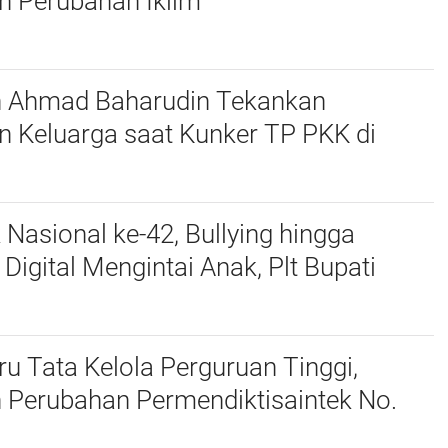
n Perubahan Iklim
n Ahmad Baharudin Tekankan
n Keluarga saat Kunker TP PKK di
 Nasional ke-42, Bullying hingga
igital Mengintai Anak, Plt Bupati
harudin Ajak Wujudkan Tulungagung
nak
u Tata Kelola Perguruan Tinggi,
 Perubahan Permendiktisaintek No.
Menjadi No. 10/2026