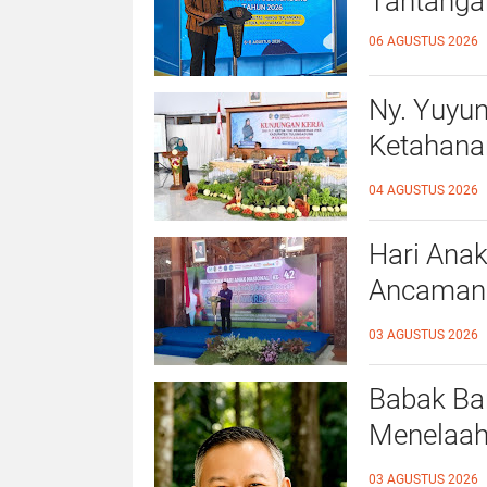
Tantanga
06 AGUSTUS 2026
Ny. Yuyu
Ketahana
Kalidawir
04 AGUSTUS 2026
Hari Anak
Ancaman D
Ahmad Ba
03 AGUSTUS 2026
Ramah A
Babak Bar
Menelaah
39/2025 
03 AGUSTUS 2026