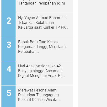
Tantangan Perubahan Iklim
Ny. Yuyun Ahmad Baharudin
Tekankan Ketahanan
Keluarga saat Kunker TP PKK
di Kalidawir
Babak Baru Tata Kelola
Perguruan Tinggi, Menelaah
Perubahan
Permendiktisaintek No.
39/2025 Menjadi No. 10/2026
Hari Anak Nasional ke-42,
Bullying hingga Ancaman
Digital Mengintai Anak, Plt
Bupati Ahmad Baharudin Ajak
Wujudkan Tulungagung
Ramah Anak
Merawat Pesona Alam,
Disbudpar Tulungagung
Perkuat Konsep Wisata
Berkelanjutan Berbasis