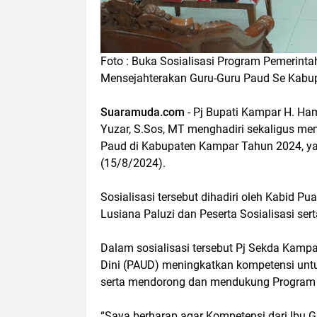
Foto : Buka Sosialisasi Program Pemerint
Mensejahterakan Guru-Guru Paud Se Kabu
Suaramuda.com
- Pj Bupati Kampar H. Ha
Yuzar, S.Sos, MT menghadiri sekaligus me
Paud di Kabupaten Kampar Tahun 2024, yan
(15/8/2024).
Sosialisasi tersebut dihadiri oleh Kabid 
Lusiana Paluzi dan Peserta Sosialisasi se
Dalam sosialisasi tersebut Pj Sekda Kam
Dini (PAUD) meningkatkan kompetensi unt
serta mendorong dan mendukung Program P
“Saya berharap agar Kompetensi dari Ibu Gu