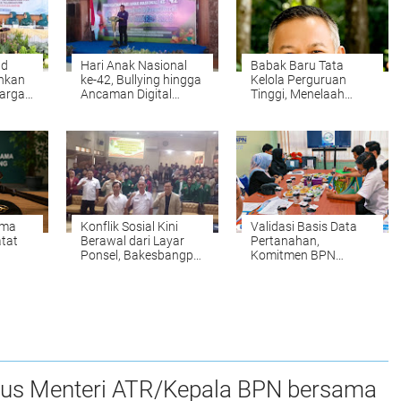
ad
Hari Anak Nasional
Babak Baru Tata
nkan
ke-42, Bullying hingga
Kelola Perguruan
arga
Ancaman Digital
Tinggi, Menelaah
 PKK
Mengintai Anak, Plt
Perubahan
Bupati Ahmad
Permendiktisaintek
Baharudin Ajak
No. 39/2025 Menjadi
Wujudkan
No. 10/2026
Tulungagung Ramah
Anak
ama
Konflik Sosial Kini
Validasi Basis Data
tat
Berawal dari Layar
Pertanahan,
Ponsel, Bakesbangpol
Komitmen BPN
Tulungagung
Kampar Mendukung
inggi,
Waspadai Hoaks dan
Pengadaan Tanah
na
AI Deepfake
yang Tepat dan
Akurat Halo
sus Menteri ATR/Kepala BPN bersama