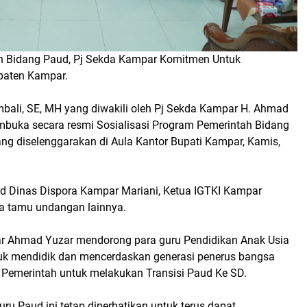
ah Bidang Paud, Pj Sekda Kampar Komitmen Untuk
paten Kampar.
mbali, SE, MH yang diwakili oleh Pj Sekda Kampar H. Ahmad
mbuka secara resmi Sosialisasi Program Pemerintah Bidang
g diselenggarakan di Aula Kantor Bupati Kampar, Kamis,
Puad Dinas Dispora Kampar Mariani, Ketua IGTKI Kampar
rta tamu undangan lainnya.
par Ahmad Yuzar mendorong para guru Pendidikan Anak Usia
uk mendidik dan mencerdaskan generasi penerus bangsa
emerintah untuk melakukan Transisi Paud Ke SD.
ru Paud ini tetap diperhatikan untuk terus dapat