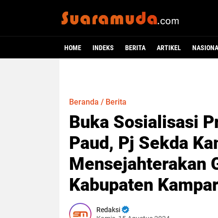
HOME
INDEKS
BERITA
ARTIKEL
NASION
Beranda
/
Berita
Buka Sosialisasi 
Paud, Pj Sekda K
Mensejahterakan 
Kabupaten Kampar
Redaksi