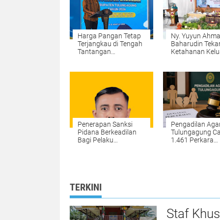
Harga Pangan Tetap
Ny. Yuyun Ahm
Terjangkau di Tengah
Baharudin Teka
Tantangan
Ketahanan Kelu
Perubahan Iklim
saat Kunker TP
di Kalidawir
Penerapan Sanksi
Pengadilan Ag
Pidana Berkeadilan
Tulungagung Ca
Bagi Pelaku
1.461 Perkara
Penyalahgunaan
Perceraian,
Narkoba di Polres
Perselisihan Tert
Kampar
Ekonomi dan Zi
Jadi Alasan
TERKINI
Staf Khu