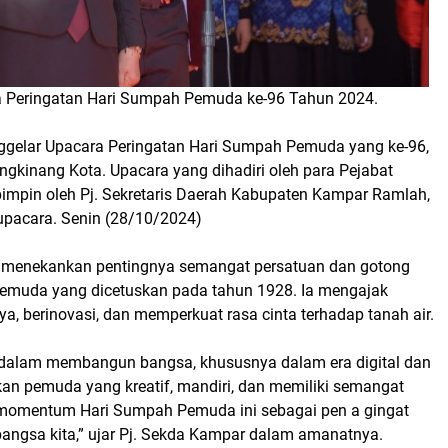
ara Peringatan Hari Sumpah Pemuda ke-96 Tahun 2024.
gelar Upacara Peringatan Hari Sumpah Pemuda yang ke-96,
ngkinang Kota. Upacara yang dihadiri oleh para Pejabat
pimpin oleh Pj. Sekretaris Daerah Kabupaten Kampar Ramlah,
 upacara. Senin (28/10/2024)
h menekankan pentingnya semangat persatuan dan gotong
 Pemuda yang dicetuskan pada tahun 1928. Ia mengajak
a, berinovasi, dan memperkuat rasa cinta terhadap tanah air.
l dalam membangun bangsa, khususnya dalam era digital dan
kan pemuda yang kreatif, mandiri, dan memiliki semangat
n momentum Hari Sumpah Pemuda ini sebagai pen a gingat
angsa kita,” ujar Pj. Sekda Kampar dalam amanatnya.