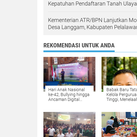
Kepatuhan Pendaftaran Tanah Ulayat 
Kementerian ATR/BPN Lanjutkan Mon
Desa Langgam, Kabupaten Pelalawa
REKOMENDASI UNTUK ANDA
Hari Anak Nasional
Babak Baru Tat
ke-42, Bullying hingga
Kelola Perguru
Ancaman Digital
Tinggi, Menelaa
Mengintai Anak, Plt
Perubahan
Bupati Ahmad
Permendiktisain
Baharudin Ajak
No. 39/2025 Me
Wujudkan
No. 10/2026
Tulungagung Ramah
Anak