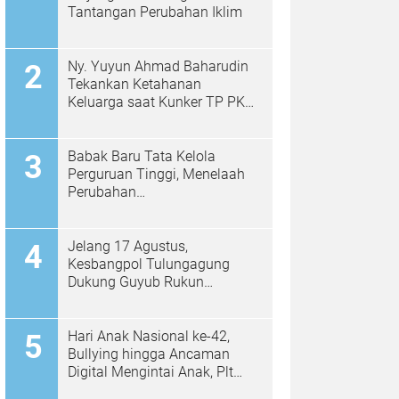
Tantangan Perubahan Iklim
Ny. Yuyun Ahmad Baharudin
Tekankan Ketahanan
Keluarga saat Kunker TP PKK
di Kalidawir
Babak Baru Tata Kelola
Perguruan Tinggi, Menelaah
Perubahan
Permendiktisaintek No.
39/2025 Menjadi No. 10/2026
Jelang 17 Agustus,
Kesbangpol Tulungagung
Dukung Guyub Rukun
Berpancasila Bagikan
Bendera Merah Putih kepada
Warga
Hari Anak Nasional ke-42,
Bullying hingga Ancaman
Digital Mengintai Anak, Plt
Bupati Ahmad Baharudin Ajak