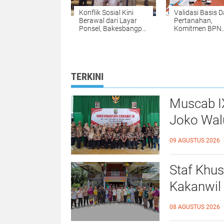
Konflik Sosial Kini
Validasi Basis 
Berawal dari Layar
Pertanahan,
Ponsel, Bakesbangpol
Komitmen BPN
Tulungagung
Kampar Mendu
Waspadai Hoaks dan
Pengadaan Tan
AI Deepfake
yang Tepat dan
Akurat Halo
TERKINI
Muscab I
Joko Wal
2031
09 AGUSTUS 2026
Staf Khu
Kakanwil 
Kepatuhan
08 AGUSTUS 2026
Rokan Hil