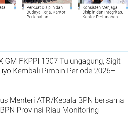
Data
Perkuat Disiplin dan
Konsisten Menjaga
Budaya Kerja, Kantor
Disiplin dan Integritas,
Pertanahan
Kantor Pertanahan
kung
Kabupaten Kampar
Kabupaten Kampar
ah
Gelar Apel Pagi
Gelar Apel Pagi
sebagai Wujud
sebagai Penguatan
Komitmen
Budaya Kerja
Meningkatkan
Organisasi
Kualitas Pelayanan
X GM FKPPI 1307 Tulungagung, Sigit
uyo Kembali Pimpin Periode 2026–
sus Menteri ATR/Kepala BPN bersama
BPN Provinsi Riau Monitoring
 Pendaftaran Tanah Ulayat di Kubu,
ir