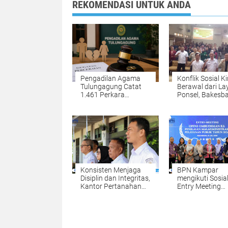
REKOMENDASI UNTUK ANDA
Pengadilan Agama
Konflik Sosial Ki
Tulungagung Catat
Berawal dari La
1.461 Perkara
Ponsel, Bakesb
Perceraian,
Tulungagung
Perselisihan Tertinggi,
Waspadai Hoak
Ekonomi dan Zina
AI Deepfake
Jadi Alasan
Konsisten Menjaga
BPN Kampar
Disiplin dan Integritas,
mengikuti Sosial
Kantor Pertanahan
Entry Meeting
Kabupaten Kampar
Penilaian Opini
Gelar Apel Pagi
Ombudsman RI 
sebagai Penguatan
2026 yang
Budaya Kerja
diselenggarakan
Organisasi
Ombudsman RI