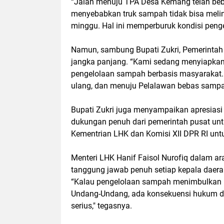
“Jalan menuju TPA Desa Kemang telah bebe
menyebabkan truk sampah tidak bisa meli
minggu. Hal ini memperburuk kondisi pengel
Namun, sambung Bupati Zukri, Pemerintah 
jangka panjang. “Kami sedang menyiapkan 
pengelolaan sampah berbasis masyarakat.
ulang, dan menuju Pelalawan bebas sampah,
Bupati Zukri juga menyampaikan apresiasi 
dukungan penuh dari pemerintah pusat un
Kementrian LHK dan Komisi XII DPR RI un
Menteri LHK Hanif Faisol Nurofiq dalam
tanggung jawab penuh setiap kepala daera
“Kalau pengelolaan sampah menimbulkan p
Undang-Undang, ada konsekuensi hukum dan 
serius," tegasnya.