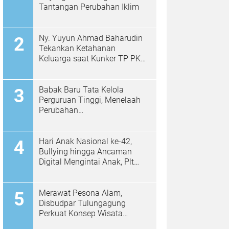
Tantangan Perubahan Iklim
Ny. Yuyun Ahmad Baharudin
Tekankan Ketahanan
Keluarga saat Kunker TP PKK
di Kalidawir
Babak Baru Tata Kelola
Perguruan Tinggi, Menelaah
Perubahan
Permendiktisaintek No.
39/2025 Menjadi No. 10/2026
Hari Anak Nasional ke-42,
Bullying hingga Ancaman
Digital Mengintai Anak, Plt
Bupati Ahmad Baharudin Ajak
Wujudkan Tulungagung
Ramah Anak
Merawat Pesona Alam,
Disbudpar Tulungagung
Perkuat Konsep Wisata
Berkelanjutan Berbasis