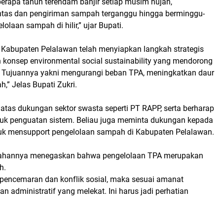
rapa tahun terendam banjir setiap musim hujan,
ntas dan pengiriman sampah terganggu hingga berminggu-
olaan sampah di hilir,” ujar Bupati.
Kabupaten Pelalawan telah menyiapkan langkah strategis
konsep environmental social sustainability yang mendorong
 Tujuannya yakni mengurangi beban TPA, meningkatkan daur
” Jelas Bupati Zukri.
atas dukungan sektor swasta seperti PT RAPP, serta berharap
tuk penguatan sistem. Beliau juga meminta dukungan kepada
tuk mensupport pengelolaan sampah di Kabupaten Pelalawan.
 arahannya menegaskan bahwa pengelolaan TPA merupakan
h.
encemaran dan konflik sosial, maka sesuai amanat
administratif yang melekat. Ini harus jadi perhatian