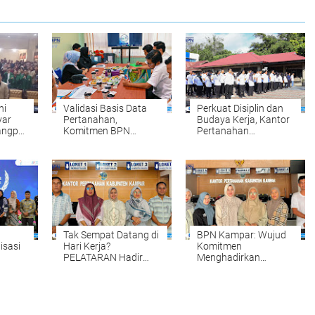
ni
Validasi Basis Data
Perkuat Disiplin dan
yar
Pertanahan,
Budaya Kerja, Kantor
angpol
Komitmen BPN
Pertanahan
Kampar Mendukung
Kabupaten Kampar
s dan
Pengadaan Tanah
Gelar Apel Pagi
yang Tepat dan
sebagai Wujud
Akurat Halo
Komitmen
Meningkatkan
Kualitas Pelayanan
Tak Sempat Datang di
BPN Kampar: Wujud
isasi
Hari Kerja?
Komitmen
PELATARAN Hadir
Menghadirkan
untuk Memudahkan
Pelayanan
Tahun
Pengurusan Sertipikat
Pertanahan yang
Tanah Setiap Sabtu
Mudah, Cepat, dan
 oleh
dan Minggu
Fleksibel