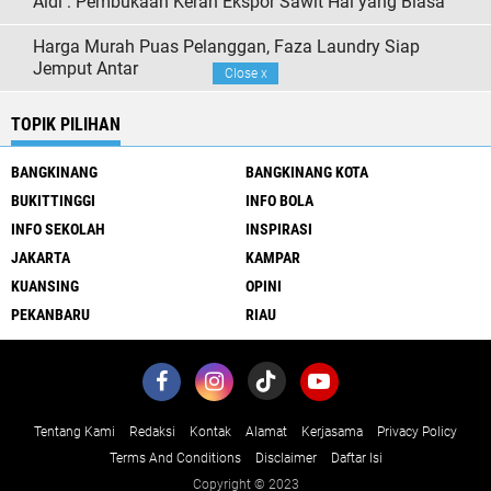
Aidi : Pembukaan Keran Ekspor Sawit Hal yang Biasa
Harga Murah Puas Pelanggan, Faza Laundry Siap
Jemput Antar
Close
x
TOPIK PILIHAN
BANGKINANG
BANGKINANG KOTA
BUKITTINGGI
INFO BOLA
INFO SEKOLAH
INSPIRASI
JAKARTA
KAMPAR
KUANSING
OPINI
PEKANBARU
RIAU
Tentang Kami
Redaksi
Kontak
Alamat
Kerjasama
Privacy Policy
Terms And Conditions
Disclaimer
Daftar Isi
Copyright © 2023