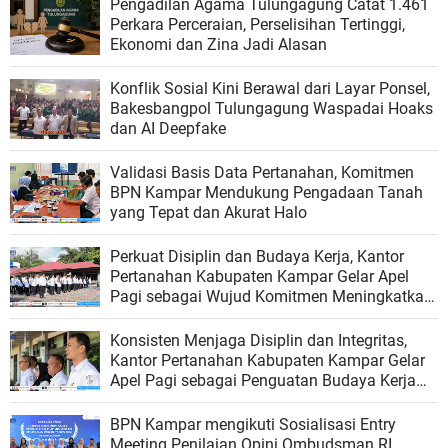
Pengadilan Agama Tulungagung Catat 1.461
Perkara Perceraian, Perselisihan Tertinggi,
Ekonomi dan Zina Jadi Alasan
Konflik Sosial Kini Berawal dari Layar Ponsel,
Bakesbangpol Tulungagung Waspadai Hoaks
dan AI Deepfake
Validasi Basis Data Pertanahan, Komitmen
BPN Kampar Mendukung Pengadaan Tanah
yang Tepat dan Akurat Halo
Perkuat Disiplin dan Budaya Kerja, Kantor
Pertanahan Kabupaten Kampar Gelar Apel
Pagi sebagai Wujud Komitmen Meningkatkan
Kualitas Pelayanan
Konsisten Menjaga Disiplin dan Integritas,
Kantor Pertanahan Kabupaten Kampar Gelar
Apel Pagi sebagai Penguatan Budaya Kerja
Organisasi
BPN Kampar mengikuti Sosialisasi Entry
Meeting Penilaian Opini Ombudsman RI