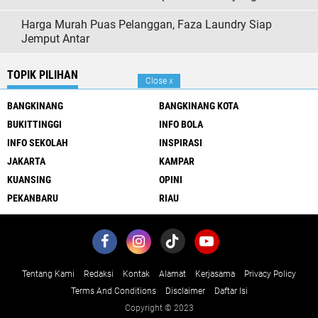
Harga Murah Puas Pelanggan, Faza Laundry Siap
Jemput Antar
TOPIK PILIHAN
Close
x
BANGKINANG
BANGKINANG KOTA
BUKITTINGGI
INFO BOLA
INFO SEKOLAH
INSPIRASI
JAKARTA
KAMPAR
KUANSING
OPINI
PEKANBARU
RIAU
Tentang Kami
Redaksi
Kontak
Alamat
Kerjasama
Privacy Policy
Terms And Conditions
Disclaimer
Daftar Isi
Copyright © 2023