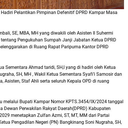
 II Hadiri Pelantikan Pimpinan Defenitif DPRD Kampar Masa
bali, SE, MBA, MH yang diwakili oleh Asisten II Suhermi
 tentang Pengukuhan Sumpah Janji Jabatan Ketua DPRD
elenggarakan di Ruang Rapat Paripurna Kantor DPRD
ua Sementara Ahmad taridi, SH,I yang di hadiri oleh Ketua
ugraha, SH, MH , Wakil Ketua Sementara Syafi’i Samosir dan
Asisten, Staf Ahli serta seluruh Kepala OPD di ruang
au melalui Bupati Kampar Nomor KPTS.3454/IX/2024 tanggal
tua Dewan Perwakilan Rakyat Daerah(DPRD) Kabupaten
-2029 menetapkan Zulfan Azmi, ST, MT, MM dari Partai
 Ketua Pengadilan Negeri (PN) Bangkinang Soni Nugraha, SH,