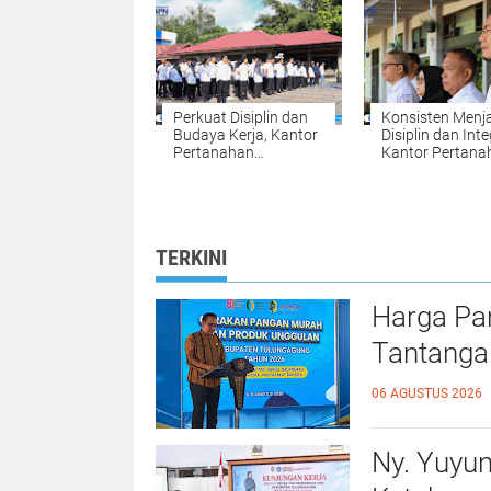
Kampar
Ekonomi dan Zi
Jadi Alasan
Perkuat Disiplin dan
Konsisten Menj
Budaya Kerja, Kantor
Disiplin dan Inte
Pertanahan
Kantor Pertana
Kabupaten Kampar
Kabupaten Kam
Gelar Apel Pagi
Gelar Apel Pagi
sebagai Wujud
sebagai Pengua
Komitmen
Budaya Kerja
Meningkatkan
Organisasi
TERKINI
Kualitas Pelayanan
Harga Pa
Tantanga
06 AGUSTUS 2026
Ny. Yuyu