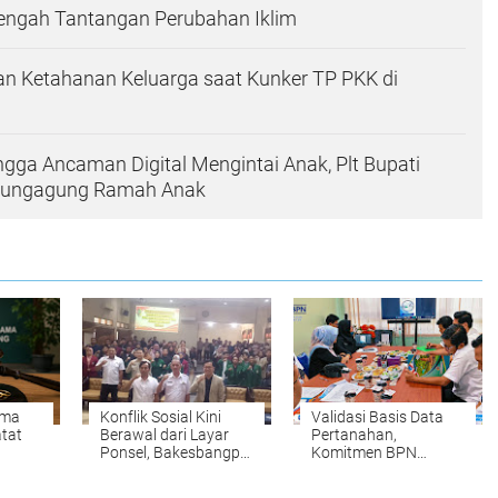
Tengah Tantangan Perubahan Iklim
n Ketahanan Keluarga saat Kunker TP PKK di
ingga Ancaman Digital Mengintai Anak, Plt Bupati
ulungagung Ramah Anak
ama
Konflik Sosial Kini
Validasi Basis Data
tat
Berawal dari Layar
Pertanahan,
Ponsel, Bakesbangpol
Komitmen BPN
Tulungagung
Kampar Mendukung
inggi,
Waspadai Hoaks dan
Pengadaan Tanah