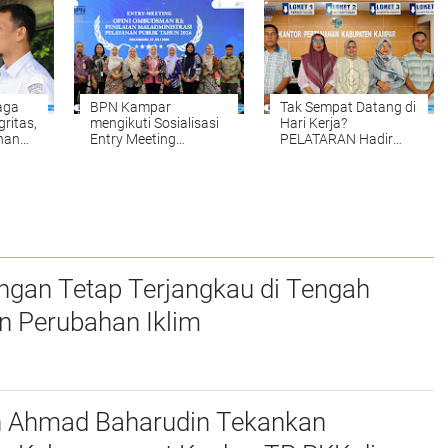
na
AI Deepfake
yang Tepat dan
Akurat Halo
aga
BPN Kampar
Tak Sempat Datang di
gritas,
mengikuti Sosialisasi
Hari Kerja?
han
Entry Meeting
PELATARAN Hadir
par
Penilaian Opini
untuk Memudahkan
Ombudsman RI Tahun
Pengurusan Sertipikat
tan
2026 yang
Tanah Setiap Sabtu
diselenggarakan oleh
dan Minggu
Ombudsman RI
ngan Tetap Terjangkau di Tengah
n Perubahan Iklim
n Ahmad Baharudin Tekankan