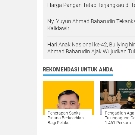
Harga Pangan Tetap Terjangkau di 
Ny. Yuyun Ahmad Baharudin Tekanka
Kalidawir
Hari Anak Nasional ke-42, Bullying h
Ahmad Baharudin Ajak Wujudkan T
REKOMENDASI UNTUK ANDA
Penerapan Sanksi
Pengadilan Ag
Pidana Berkeadilan
Tulungagung Ca
Bagi Pelaku
1.461 Perkara
Penyalahgunaan
Perceraian,
Narkoba di Polres
Perselisihan Tert