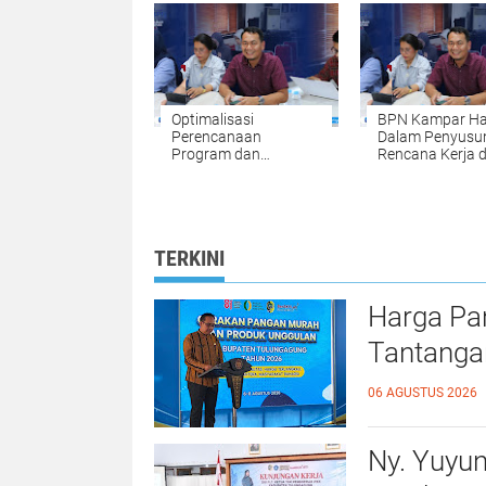
Tanah Setiap Sabtu
Mudah, Cepat, 
dan Minggu
Fleksibel
Optimalisasi
BPN Kampar Ha
Perencanaan
Dalam Penyusu
Program dan
Rencana Kerja 
Anggaran, BPN
Anggaran
Kampar Ikuti
Kementerian P
Kegiatan Penyusunan
Anggaran Tahu
RKA-K/L Pagu
2027
Anggaran Tahun
TERKINI
2027
Harga Pa
Tantanga
06 AGUSTUS 2026
Ny. Yuyu