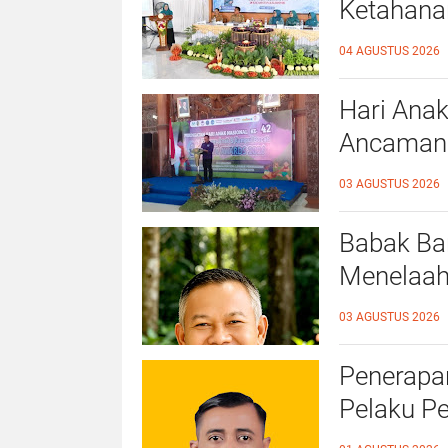
Ketahana
Kalidawir
04 AGUSTUS 2026
Hari Anak
Ancaman D
Ahmad Ba
03 AGUSTUS 2026
Ramah A
Babak Bar
Menelaah
39/2025 
03 AGUSTUS 2026
Penerapan
Pelaku P
Kampar