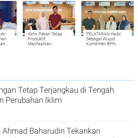
dan
Kepastian Hukum
Sengketa Pertanahan
bagi Masyarakat
dir
Akhir Pekan Tetap
PELATARAN Hadir
nan
Produktif,
Sebagai Wujud
dan
Manfaatkan
Komitmen BPN
PELATARAN untuk
Kampar dalam
agu
Mengurus Berbagai
Memberikan
n
Keperluan Layanan
Pelayanan
Pertanahan Tanpa
Pertanahan yang
Harus Menunggu Hari
Mudah, Cepat, dan
Kerja
Fleksibel bagi
Masyarakat
ngan Tetap Terjangkau di Tengah
n Perubahan Iklim
n Ahmad Baharudin Tekankan