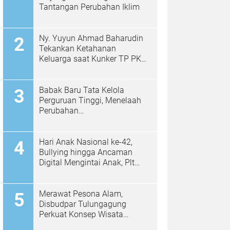
Tantangan Perubahan Iklim
Ny. Yuyun Ahmad Baharudin
Tekankan Ketahanan
Keluarga saat Kunker TP PKK
di Kalidawir
Babak Baru Tata Kelola
Perguruan Tinggi, Menelaah
Perubahan
Permendiktisaintek No.
39/2025 Menjadi No. 10/2026
Hari Anak Nasional ke-42,
Bullying hingga Ancaman
Digital Mengintai Anak, Plt
Bupati Ahmad Baharudin Ajak
Wujudkan Tulungagung
Ramah Anak
Merawat Pesona Alam,
Disbudpar Tulungagung
Perkuat Konsep Wisata
Berkelanjutan Berbasis