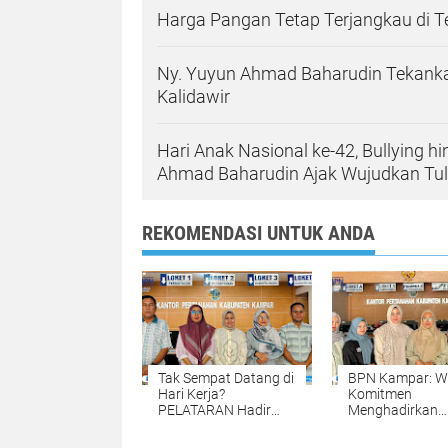
Harga Pangan Tetap Terjangkau di 
Ny. Yuyun Ahmad Baharudin Tekanka
Kalidawir
Hari Anak Nasional ke-42, Bullying h
Ahmad Baharudin Ajak Wujudkan T
REKOMENDASI UNTUK ANDA
Tak Sempat Datang di
BPN Kampar: W
Hari Kerja?
Komitmen
PELATARAN Hadir
Menghadirkan
untuk Memudahkan
Pelayanan
Pengurusan Sertipikat
Pertanahan ya