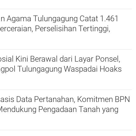
an Agama Tulungagung Catat 1.461
erceraian, Perselisihan Tertinggi,
dan Zina Jadi Alasan
osial Kini Berawal dari Layar Ponsel,
gpol Tulungagung Waspadai Hoaks
eepfake
 Basis Data Pertanahan, Komitmen BPN
endukung Pengadaan Tanah yang
 Akurat Halo