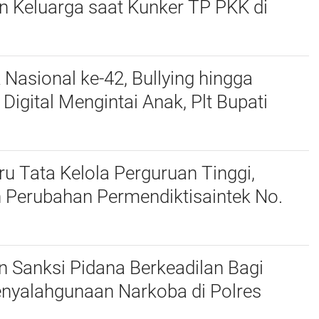
n Keluarga saat Kunker TP PKK di
 Nasional ke-42, Bullying hingga
igital Mengintai Anak, Plt Bupati
harudin Ajak Wujudkan Tulungagung
nak
u Tata Kelola Perguruan Tinggi,
 Perubahan Permendiktisaintek No.
Menjadi No. 10/2026
 Sanksi Pidana Berkeadilan Bagi
enyalahgunaan Narkoba di Polres