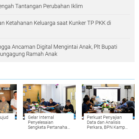
Tengah Tantangan Perubahan Iklim
n Ketahanan Keluarga saat Kunker TP PKK di
ingga Ancaman Digital Mengintai Anak, Plt Bupati
ulungagung Ramah Anak
ujud
Gelar Internal
Perkuat Penyajian
Penyelesaian
Data dan Analisis
Sengketa Pertanahan:
Perkara, BPN Kampar
Komitmen BPN
Gelar Internal
ng
Kampar Mewujudkan
Penyelesaian