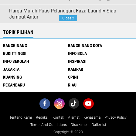
Harga Murah Puas Pelanggan, Faza Laundry Siap
Jemput Antar
Close
x
TOPIK PILIHAN
BANGKINANG
BANGKINANG KOTA
BUKITTINGGI
INFO BOLA
INFO SEKOLAH
INSPIRASI
JAKARTA
KAMPAR
KUANSING
OPINI
PEKANBARU
RIAU
Tentang Kami
Redaksi
Kontak
Alamat
Kerjasama
Privacy Policy
Terms And Conditions
Disclaimer
Daftar Isi
Copyright © 2023