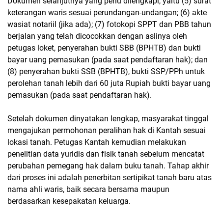
Dokumen selanjutnya yang perlu dilengkapi, yaitu (5) surat
keterangan waris sesuai perundangan-undangan; (6) akte
wasiat notariil (jika ada); (7) fotokopi SPPT dan PBB tahun
berjalan yang telah dicocokkan dengan aslinya oleh
petugas loket, penyerahan bukti SBB (BPHTB) dan bukti
bayar uang pemasukan (pada saat pendaftaran hak); dan
(8) penyerahan bukti SSB (BPHTB), bukti SSP/PPh untuk
perolehan tanah lebih dari 60 juta Rupiah bukti bayar uang
pemasukan (pada saat pendaftaran hak).
Setelah dokumen dinyatakan lengkap, masyarakat tinggal
mengajukan permohonan peralihan hak di Kantah sesuai
lokasi tanah. Petugas Kantah kemudian melakukan
penelitian data yuridis dan fisik tanah sebelum mencatat
perubahan pemegang hak dalam buku tanah. Tahap akhir
dari proses ini adalah penerbitan sertipikat tanah baru atas
nama ahli waris, baik secara bersama maupun
berdasarkan kesepakatan keluarga.