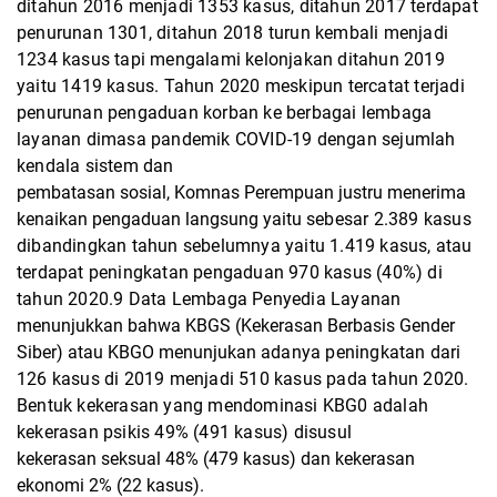
ditahun 2016 menjadi 1353 kasus, ditahun 2017 terdapat
penurunan 1301,
ditahun 2018 turun kembali menjadi
1234 kasus tapi mengalami kelonjakan ditahun 2019
yaitu
1419 kasus. Tahun 2020 meskipun tercatat terjadi
penurunan pengaduan korban ke berbagai
lembaga
layanan dimasa pandemik COVID-19 dengan sejumlah
kendala sistem dan
pembatasan sosial, Komnas Perempuan justru menerima
kenaikan pengaduan langsung yaitu
sebesar 2.389 kasus
dibandingkan tahun sebelumnya yaitu 1.419 kasus, atau
terdapat
peningkatan pengaduan 970 kasus (40%) di
tahun 2020.9 Data Lembaga Penyedia Layanan
menunjukkan bahwa KBGS (Kekerasan Berbasis Gender
Siber) atau KBGO menunjukan
adanya peningkatan dari
126 kasus di 2019 menjadi 510 kasus pada tahun 2020.
Bentuk
kekerasan yang mendominasi KBG0 adalah
kekerasan psikis 49% (491 kasus) disusul
kekerasan seksual 48% (479 kasus) dan kekerasan
ekonomi 2% (22 kasus).