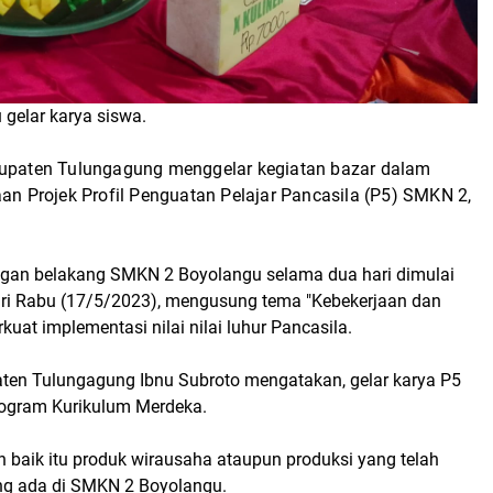
gelar karya siswa.
paten Tulungagung menggelar kegiatan bazar dalam
an Projek Profil Penguatan Pelajar Pancasila (P5) SMKN 2,
angan belakang SMKN 2 Boyolangu selama dua hari dimulai
hari Rabu (17/5/2023), mengusung tema "Kebekerjaan dan
at implementasi nilai nilai luhur Pancasila.
en Tulungagung Ibnu Subroto mengatakan, gelar karya P5
rogram Kurikulum Merdeka.
 baik itu produk wirausaha ataupun produksi yang telah
ang ada di SMKN 2 Boyolangu.