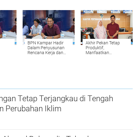
hkan
Pelayanan
Komitmen BPN
ipikat
Pertanahan yang
Kampar Mewujudkan
abtu
Mudah, Cepat, dan
Kepastian Hukum
Fleksibel
bagi Masyarakat
BPN Kampar Hadir
Akhir Pekan Tetap
Dalam Penyusunan
Produktif,
Rencana Kerja dan
Manfaatkan
Anggaran
PELATARAN untuk
Kementerian Pagu
Mengurus Berbagai
usunan
Anggaran Tahun
Keperluan Layanan
2027
Pertanahan Tanpa
n
Harus Menunggu Hari
Kerja
ngan Tetap Terjangkau di Tengah
n Perubahan Iklim