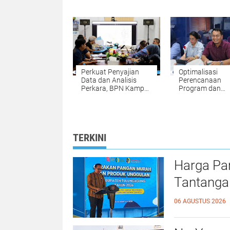
Penilaian Opini
untuk Memuda
Ombudsman RI Tahun
Pengurusan Sert
2026 yang
Tanah Setiap S
diselenggarakan oleh
dan Minggu
Ombudsman RI
Perkuat Penyajian
Optimalisasi
Data dan Analisis
Perencanaan
Perkara, BPN Kampar
Program dan
Gelar Internal
Anggaran, BPN
Penyelesaian
Kampar Ikuti
Sengketa Pertanahan
Kegiatan Peny
RKA-K/L Pagu
Anggaran Tahu
TERKINI
2027
Harga Pa
Tantanga
06 AGUSTUS 2026