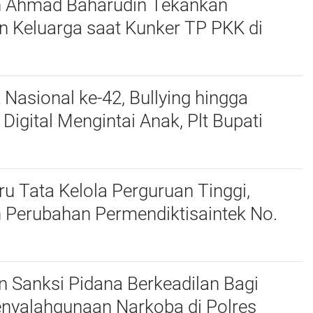
n Ahmad Baharudin Tekankan
n Keluarga saat Kunker TP PKK di
 Nasional ke-42, Bullying hingga
igital Mengintai Anak, Plt Bupati
harudin Ajak Wujudkan Tulungagung
nak
u Tata Kelola Perguruan Tinggi,
 Perubahan Permendiktisaintek No.
Menjadi No. 10/2026
 Sanksi Pidana Berkeadilan Bagi
enyalahgunaan Narkoba di Polres