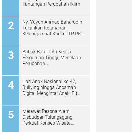
Tantangan Perubahan Iklim
Ny. Yuyun Ahmad Baharudin
Tekankan Ketahanan
Keluarga saat Kunker TP PKK
di Kalidawir
Babak Baru Tata Kelola
Perguruan Tinggi, Menelaah
Perubahan
Permendiktisaintek No.
39/2025 Menjadi No. 10/2026
Hari Anak Nasional ke-42,
Bullying hingga Ancaman
Digital Mengintai Anak, Plt
Bupati Ahmad Baharudin Ajak
Wujudkan Tulungagung
Ramah Anak
Merawat Pesona Alam,
Disbudpar Tulungagung
Perkuat Konsep Wisata
Berkelanjutan Berbasis