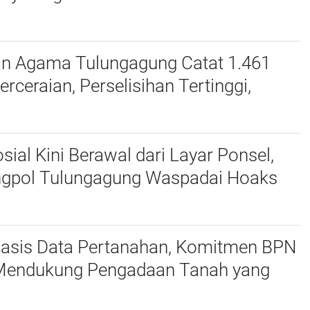
an Agama Tulungagung Catat 1.461
erceraian, Perselisihan Tertinggi,
dan Zina Jadi Alasan
osial Kini Berawal dari Layar Ponsel,
gpol Tulungagung Waspadai Hoaks
eepfake
 Basis Data Pertanahan, Komitmen BPN
endukung Pengadaan Tanah yang
 Akurat Halo