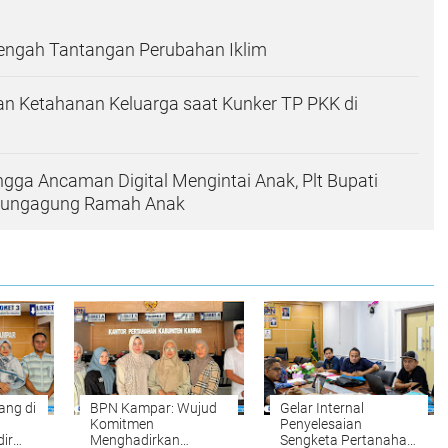
Tengah Tantangan Perubahan Iklim
n Ketahanan Keluarga saat Kunker TP PKK di
ingga Ancaman Digital Mengintai Anak, Plt Bupati
ulungagung Ramah Anak
ang di
BPN Kampar: Wujud
Gelar Internal
Komitmen
Penyelesaian
ir
Menghadirkan
Sengketa Pertanahan: