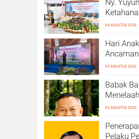
Ny. Yuyu
Ketahana
Kalidawir
04 AGUSTUS 2026
Hari Anak
Ancaman D
Ahmad Ba
03 AGUSTUS 2026
Ramah A
Babak Bar
Menelaah
39/2025 
03 AGUSTUS 2026
Penerapan
Pelaku P