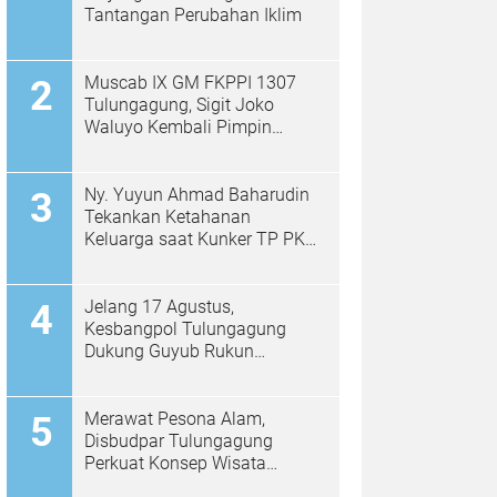
Tantangan Perubahan Iklim
Muscab IX GM FKPPI 1307
Tulungagung, Sigit Joko
Waluyo Kembali Pimpin
Periode 2026–2031
Ny. Yuyun Ahmad Baharudin
Tekankan Ketahanan
Keluarga saat Kunker TP PKK
di Kalidawir
Jelang 17 Agustus,
Kesbangpol Tulungagung
Dukung Guyub Rukun
Berpancasila Bagikan
Bendera Merah Putih kepada
Warga
Merawat Pesona Alam,
Disbudpar Tulungagung
Perkuat Konsep Wisata
Berkelanjutan Berbasis