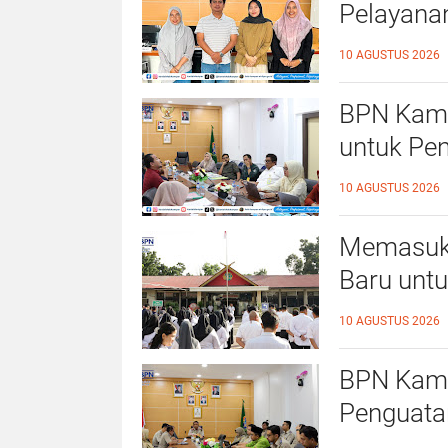
Pelayanan
Mudah, da
10 AGUSTUS 2026
BPN Kamp
untuk Pe
Berkepas
10 AGUSTUS 2026
Memasuki
Baru unt
Optimalk
10 AGUSTUS 2026
Kinerja
BPN Kamp
Penguatan
Kolaboras