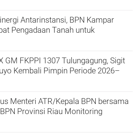
n
inergi Antarinstansi, BPN Kampar
apat Pengadaan Tanah untuk
nan Ruang Terbuka Hijau
ng Riverside
X GM FKPPI 1307 Tulungagung, Sigit
uyo Kembali Pimpin Periode 2026–
sus Menteri ATR/Kepala BPN bersama
BPN Provinsi Riau Monitoring
 Pendaftaran Tanah Ulayat di Kubu,
ir