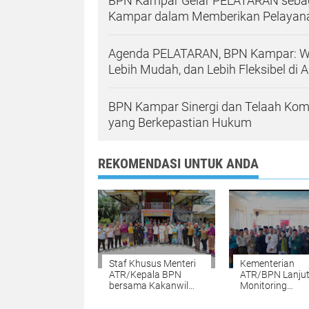
BPN Kampar Gelar PELATARAN sebag
Kampar dalam Memberikan Pelayan
Agenda PELATARAN, BPN Kampar: Wuj
Lebih Mudah, dan Lebih Fleksibel di 
BPN Kampar Sinergi dan Telaah Kom
yang Berkepastian Hukum
REKOMENDASI UNTUK ANDA
Staf Khusus Menteri
Kementerian
ATR/Kepala BPN
ATR/BPN Lanju
bersama Kakanwil
Monitoring
BPN Provinsi Riau
Kepatuhan
Monitoring
Pendaftaran Ta