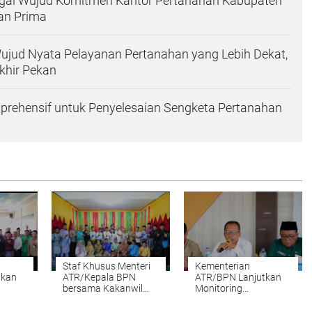
ai Wujud Komitmen Kantor Pertanahan Kabupaten
an Prima
ud Nyata Pelayanan Pertanahan yang Lebih Dekat,
Akhir Pekan
prehensif untuk Penyelesaian Sengketa Pertanahan
Staf Khusus Menteri
Kementerian
tkan
ATR/Kepala BPN
ATR/BPN Lanjutkan
bersama Kakanwil
Monitoring
BPN Provinsi Riau
Kepatuhan
nah
Monitoring
Pendaftaran Tanah