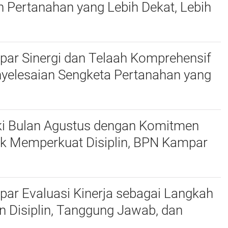
 Pertanahan yang Lebih Dekat, Lebih
n Lebih Fleksibel di Akhir Pekan
ar Sinergi dan Telaah Komprehensif
nyelesaian Sengketa Pertanahan yang
tian Hukum
 Bulan Agustus dengan Komitmen
uk Memperkuat Disiplin, BPN Kampar
an Jam Kerja, dan Menuntaskan Target
ar Evaluasi Kinerja sebagai Langkah
 Disiplin, Tanggung Jawab, dan
i demi Meningkatkan Kualitas