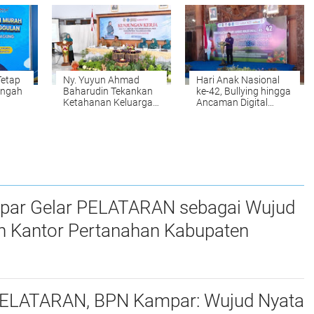
Kepatuhan
Ulayat di Desa
paten
Pendaftaran Tanah
Langgam, Kabupaten
Ulayat di Kubu, Rokan
Pelalawan
Hilir
Tetap
Ny. Yuyun Ahmad
Hari Anak Nasional
engah
Baharudin Tekankan
ke-42, Bullying hingga
Ketahanan Keluarga
Ancaman Digital
m
saat Kunker TP PKK
Mengintai Anak, Plt
di Kalidawir
Bupati Ahmad
Baharudin Ajak
Wujudkan
Tulungagung Ramah
Anak
ATARAN sebagai Wujud
 Kantor Pertanahan Kabupaten
alam Memberikan Pelayanan Prima
TARAN, BPN Kampar: Wujud Nyata