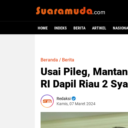
HOME
INDEKS
BERITA
ARTIKEL
NASION
Beranda
/
Berita
Usai Pileg, Manta
RI Dapil Riau 2 Sy
Redaksi
Kamis, 07 Maret 2024