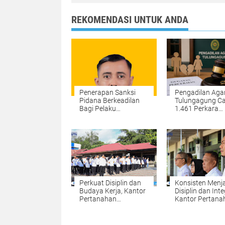
REKOMENDASI UNTUK ANDA
Penerapan Sanksi
Pengadilan Ag
Pidana Berkeadilan
Tulungagung Ca
Bagi Pelaku
1.461 Perkara
Penyalahgunaan
Perceraian,
Narkoba di Polres
Perselisihan Tert
Kampar
Ekonomi dan Zi
Jadi Alasan
Perkuat Disiplin dan
Konsisten Menj
Budaya Kerja, Kantor
Disiplin dan Inte
Pertanahan
Kantor Pertana
Kabupaten Kampar
Kabupaten Kam
Gelar Apel Pagi
Gelar Apel Pagi
sebagai Wujud
sebagai Pengua