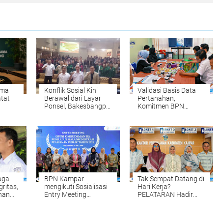
ama
Konflik Sosial Kini
Validasi Basis Data
tat
Berawal dari Layar
Pertanahan,
Ponsel, Bakesbangpol
Komitmen BPN
Tulungagung
Kampar Mendukung
inggi,
Waspadai Hoaks dan
Pengadaan Tanah
na
AI Deepfake
yang Tepat dan
Akurat Halo
aga
BPN Kampar
Tak Sempat Datang di
gritas,
mengikuti Sosialisasi
Hari Kerja?
han
Entry Meeting
PELATARAN Hadir
par
Penilaian Opini
untuk Memudahkan
Ombudsman RI Tahun
Pengurusan Sertipikat
tan
2026 yang
Tanah Setiap Sabtu