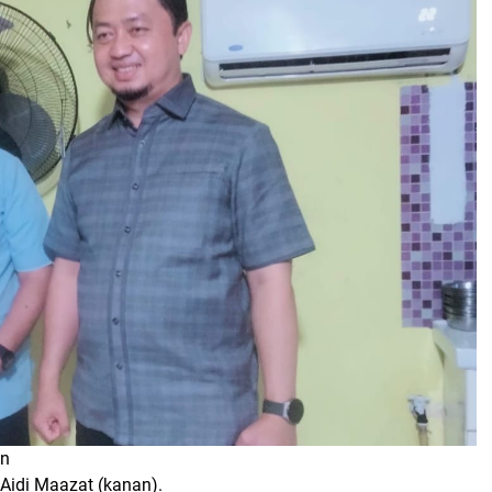
ion
 Aidi Maazat (kanan).