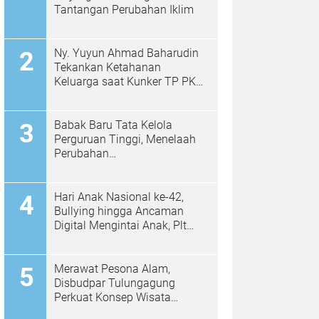
Tantangan Perubahan Iklim
Ny. Yuyun Ahmad Baharudin
Tekankan Ketahanan
Keluarga saat Kunker TP PKK
di Kalidawir
Babak Baru Tata Kelola
Perguruan Tinggi, Menelaah
Perubahan
Permendiktisaintek No.
39/2025 Menjadi No. 10/2026
Hari Anak Nasional ke-42,
Bullying hingga Ancaman
Digital Mengintai Anak, Plt
Bupati Ahmad Baharudin Ajak
Wujudkan Tulungagung
Ramah Anak
Merawat Pesona Alam,
Disbudpar Tulungagung
Perkuat Konsep Wisata
Berkelanjutan Berbasis