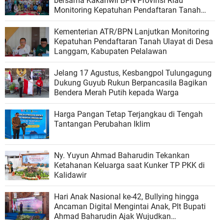
bersama Kakanwil BPN Provinsi Riau
Monitoring Kepatuhan Pendaftaran Tanah
Ulayat di Kubu, Rokan Hilir
Kementerian ATR/BPN Lanjutkan Monitoring
Kepatuhan Pendaftaran Tanah Ulayat di Desa
Langgam, Kabupaten Pelalawan
Jelang 17 Agustus, Kesbangpol Tulungagung
Dukung Guyub Rukun Berpancasila Bagikan
Bendera Merah Putih kepada Warga
Harga Pangan Tetap Terjangkau di Tengah
Tantangan Perubahan Iklim
Ny. Yuyun Ahmad Baharudin Tekankan
Ketahanan Keluarga saat Kunker TP PKK di
Kalidawir
Hari Anak Nasional ke-42, Bullying hingga
Ancaman Digital Mengintai Anak, Plt Bupati
Ahmad Baharudin Ajak Wujudkan