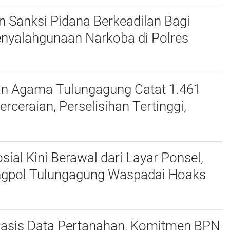
 Sanksi Pidana Berkeadilan Bagi
enyalahgunaan Narkoba di Polres
an Agama Tulungagung Catat 1.461
erceraian, Perselisihan Tertinggi,
dan Zina Jadi Alasan
osial Kini Berawal dari Layar Ponsel,
gpol Tulungagung Waspadai Hoaks
eepfake
 Basis Data Pertanahan, Komitmen BPN