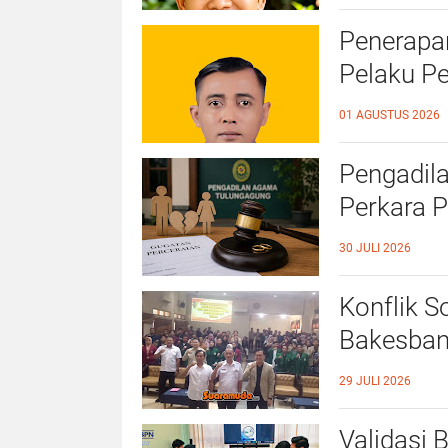
Penerapan
Pelaku P
Kampar
01 AGUSTUS 2026
Pengadil
Perkara P
Ekonomi 
30 JULI 2026
Konflik S
Bakesban
dan AI D
29 JULI 2026
Validasi