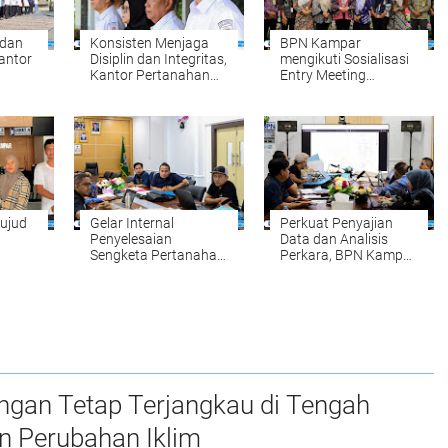
 dan
Konsisten Menjaga
BPN Kampar
antor
Disiplin dan Integritas,
mengikuti Sosialisasi
Kantor Pertanahan
Entry Meeting
par
Kabupaten Kampar
Penilaian Opini
Gelar Apel Pagi
Ombudsman RI Tahun
sebagai Penguatan
2026 yang
Budaya Kerja
diselenggarakan oleh
Organisasi
Ombudsman RI
nan
ujud
Gelar Internal
Perkuat Penyajian
Penyelesaian
Data dan Analisis
Sengketa Pertanahan:
Perkara, BPN Kampar
Komitmen BPN
Gelar Internal
ng
Kampar Mewujudkan
Penyelesaian
dan
Kepastian Hukum
Sengketa Pertanahan
bagi Masyarakat
ngan Tetap Terjangkau di Tengah
n Perubahan Iklim