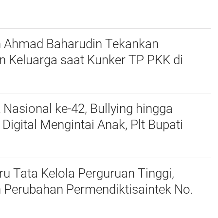
n Ahmad Baharudin Tekankan
n Keluarga saat Kunker TP PKK di
 Nasional ke-42, Bullying hingga
igital Mengintai Anak, Plt Bupati
harudin Ajak Wujudkan Tulungagung
nak
u Tata Kelola Perguruan Tinggi,
 Perubahan Permendiktisaintek No.
Menjadi No. 10/2026