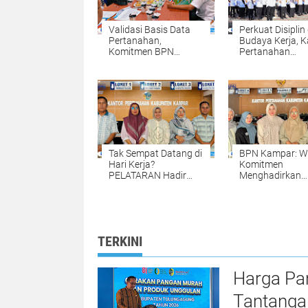
Validasi Basis Data
Perkuat Disiplin
Pertanahan,
Budaya Kerja, K
Komitmen BPN
Pertanahan
Kampar Mendukung
Kabupaten Kam
Pengadaan Tanah
Gelar Apel Pagi
yang Tepat dan
sebagai Wujud
Akurat Halo
Komitmen
Meningkatkan
Kualitas Pelaya
Tak Sempat Datang di
BPN Kampar: W
Hari Kerja?
Komitmen
PELATARAN Hadir
Menghadirkan
untuk Memudahkan
Pelayanan
Pengurusan Sertipikat
Pertanahan ya
Tanah Setiap Sabtu
Mudah, Cepat, 
dan Minggu
Fleksibel
TERKINI
Harga Pa
Tantanga