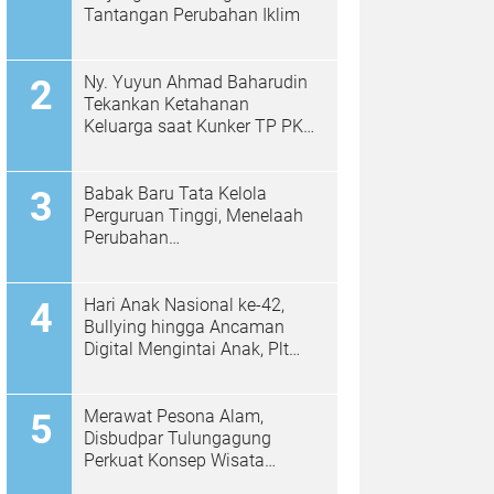
Tantangan Perubahan Iklim
Ny. Yuyun Ahmad Baharudin
Tekankan Ketahanan
Keluarga saat Kunker TP PKK
di Kalidawir
Babak Baru Tata Kelola
Perguruan Tinggi, Menelaah
Perubahan
Permendiktisaintek No.
39/2025 Menjadi No. 10/2026
Hari Anak Nasional ke-42,
Bullying hingga Ancaman
Digital Mengintai Anak, Plt
Bupati Ahmad Baharudin Ajak
Wujudkan Tulungagung
Ramah Anak
Merawat Pesona Alam,
Disbudpar Tulungagung
Perkuat Konsep Wisata
Berkelanjutan Berbasis