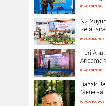
06 AGUSTUS 2026
Ny. Yuyu
Ketahana
Kalidawir
04 AGUSTUS 2026
Hari Anak
Ancaman D
Ahmad Ba
03 AGUSTUS 2026
Ramah A
Babak Bar
Menelaah
39/2025 
03 AGUSTUS 2026