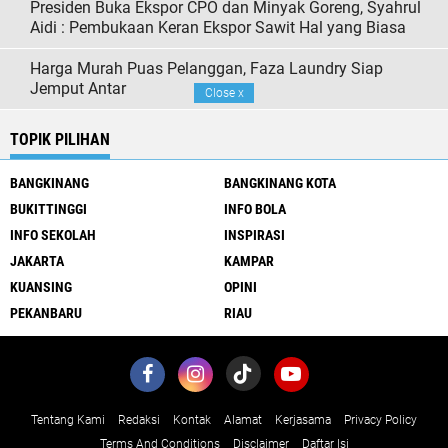
Presiden Buka Ekspor CPO dan Minyak Goreng, Syahrul
Aidi : Pembukaan Keran Ekspor Sawit Hal yang Biasa
Harga Murah Puas Pelanggan, Faza Laundry Siap
Jemput Antar
Close
x
TOPIK PILIHAN
BANGKINANG
BANGKINANG KOTA
BUKITTINGGI
INFO BOLA
INFO SEKOLAH
INSPIRASI
JAKARTA
KAMPAR
KUANSING
OPINI
PEKANBARU
RIAU
Tentang Kami
Redaksi
Kontak
Alamat
Kerjasama
Privacy Policy
Terms And Conditions
Disclaimer
Daftar Isi