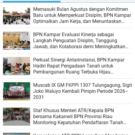
Memasuki Bulan Agustus dengan Komitmen
Baru untuk Memperkuat Disiplin, BPN Kampar
Optimalkan Jam Kerja, dan Menuntaskan
Target Kinerja
BPN Kampar Evaluasi Kinerja sebagai
Langkah Penguatan Disiplin, Tanggung
Jawab, dan Kolaborasi demi Meningkatkan
Kualitas Pelayanan
Perkuat Sinergi Antarinstansi, BPN Kampar
Hadiri Rapat Pengadaan Tanah untuk
Pembangunan Ruang Terbuka Hijau
Bangkinang Riverside
Muscab IX GM FKPPI 1307 Tulungagung, Sigit
Joko Waluyo Kembali Pimpin Periode 2026–
2031
Staf Khusus Menteri ATR/Kepala BPN
bersama Kakanwil BPN Provinsi Riau
Monitoring Kepatuhan Pendaftaran Tanah
Ulayat di Kubu, Rokan Hilir