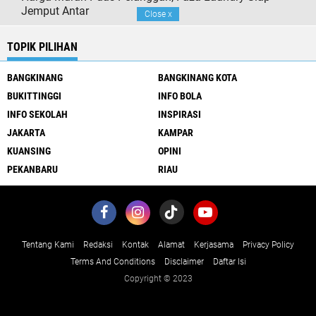
Jemput Antar
Close
x
TOPIK PILIHAN
BANGKINANG
BANGKINANG KOTA
BUKITTINGGI
INFO BOLA
INFO SEKOLAH
INSPIRASI
JAKARTA
KAMPAR
KUANSING
OPINI
PEKANBARU
RIAU
Tentang Kami
Redaksi
Kontak
Alamat
Kerjasama
Privacy Policy
Terms And Conditions
Disclaimer
Daftar Isi
Copyright © 2023