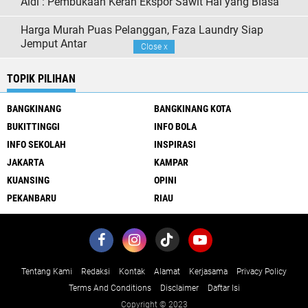
Aidi : Pembukaan Keran Ekspor Sawit Hal yang Biasa
Harga Murah Puas Pelanggan, Faza Laundry Siap
Jemput Antar
Close
x
TOPIK PILIHAN
BANGKINANG
BANGKINANG KOTA
BUKITTINGGI
INFO BOLA
INFO SEKOLAH
INSPIRASI
JAKARTA
KAMPAR
KUANSING
OPINI
PEKANBARU
RIAU
Tentang Kami
Redaksi
Kontak
Alamat
Kerjasama
Privacy Policy
Terms And Conditions
Disclaimer
Daftar Isi
Copyright © 2023