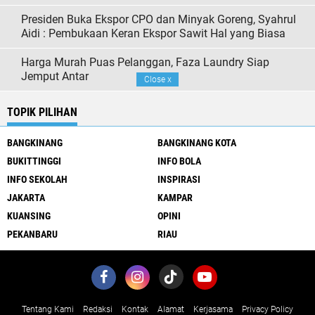
Presiden Buka Ekspor CPO dan Minyak Goreng, Syahrul
Aidi : Pembukaan Keran Ekspor Sawit Hal yang Biasa
Harga Murah Puas Pelanggan, Faza Laundry Siap
Jemput Antar
Close
x
TOPIK PILIHAN
BANGKINANG
BANGKINANG KOTA
BUKITTINGGI
INFO BOLA
INFO SEKOLAH
INSPIRASI
JAKARTA
KAMPAR
KUANSING
OPINI
PEKANBARU
RIAU
Tentang Kami
Redaksi
Kontak
Alamat
Kerjasama
Privacy Policy