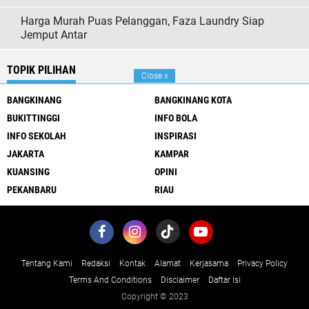
Harga Murah Puas Pelanggan, Faza Laundry Siap
Jemput Antar
TOPIK PILIHAN
Close
x
BANGKINANG
BANGKINANG KOTA
BUKITTINGGI
INFO BOLA
INFO SEKOLAH
INSPIRASI
JAKARTA
KAMPAR
KUANSING
OPINI
PEKANBARU
RIAU
Tentang Kami
Redaksi
Kontak
Alamat
Kerjasama
Privacy Policy
Terms And Conditions
Disclaimer
Daftar Isi
Copyright © 2023