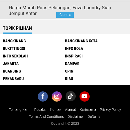
Harga Murah Puas Pelanggan, Faza Laundry Siap
Jemput Antar
Close
x
TOPIK PILIHAN
BANGKINANG
BANGKINANG KOTA
BUKITTINGGI
INFO BOLA
INFO SEKOLAH
INSPIRASI
JAKARTA
KAMPAR
KUANSING
OPINI
PEKANBARU
RIAU
Tentang Kami
Redaksi
Kontak
Alamat
Kerjasama
Privacy Policy
Terms And Conditions
Disclaimer
Daftar Isi
Copyright © 2023