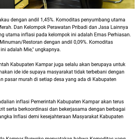
kau dengan andil 1,45%. Komoditas penyumbang utama
Merah. Dan Kelompok Perawatan Pribadi dan Jasa Lainnya
g utama inflasi pada kelompok ini adalah Emas Perhiasan.
Minuman/Restoran dengan andil 0,09%. Komoditas
ni adalah Mie," ungkapnya.
rintah Kabupaten Kampar juga selalu akan berupaya untuk
nakan ide ide supaya masyarakat tidak terbebani dengan
an pasar murah di setiap desa yang ada di Kabupaten
dalian inflasi Pemerintah Kabupaten Kampar akan terus
t serta berkoordinasi dan bekerjasama dengan berbagai
 angka Inflasi demi kesejahteraan Masyarakat Kabupaten
etda Kampar Purwoko menyatakan bahwa Komoditas yang