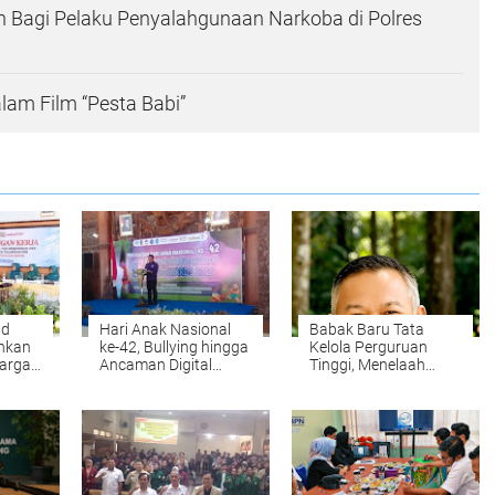
n Bagi Pelaku Penyalahgunaan Narkoba di Polres
alam Film “Pesta Babi”
ad
Hari Anak Nasional
Babak Baru Tata
nkan
ke-42, Bullying hingga
Kelola Perguruan
arga
Ancaman Digital
Tinggi, Menelaah
 PKK
Mengintai Anak, Plt
Perubahan
Bupati Ahmad
Permendiktisaintek
Baharudin Ajak
No. 39/2025 Menjadi
Wujudkan
No. 10/2026
Tulungagung Ramah
Anak