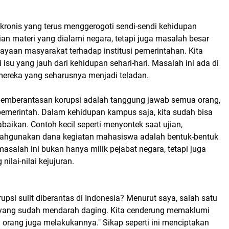
 kronis yang terus menggerogoti sendi-sendi kehidupan
ian materi yang dialami negara, tetapi juga masalah besar
yaan masyarakat terhadap institusi pemerintahan. Kita
isu yang jauh dari kehidupan sehari-hari. Masalah ini ada di
h mereka yang seharusnya menjadi teladan.
emberantasan korupsi adalah tanggung jawab semua orang,
emerintah. Dalam kehidupan kampus saja, kita sudah bisa
abaikan. Contoh kecil seperti menyontek saat ujian,
alahgunakan dana kegiatan mahasiswa adalah bentuk-bentuk
masalah ini bukan hanya milik pejabat negara, tetapi juga
ilai-nilai kejujuran.
psi sulit diberantas di Indonesia? Menurut saya, salah satu
 yang sudah mendarah daging. Kita cenderung memaklumi
orang juga melakukannya." Sikap seperti ini menciptakan