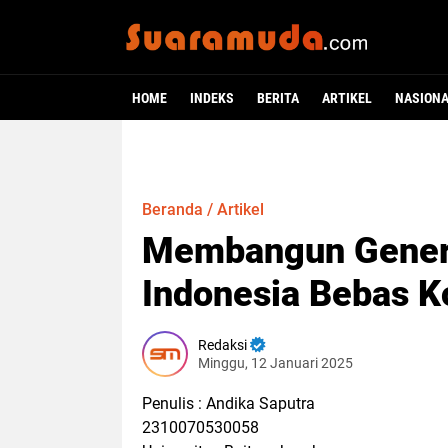
HOME
INDEKS
BERITA
ARTIKEL
NASION
Beranda
/
Artikel
Membangun Generas
Indonesia Bebas K
Redaksi
Minggu, 12 Januari 2025
Penulis : Andika Saputra
2310070530058