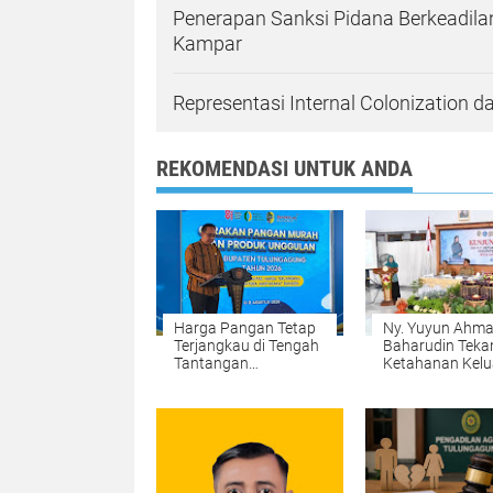
Penerapan Sanksi Pidana Berkeadila
Kampar
Representasi Internal Colonization d
REKOMENDASI UNTUK ANDA
Harga Pangan Tetap
Ny. Yuyun Ahm
Terjangkau di Tengah
Baharudin Teka
Tantangan
Ketahanan Kelu
Perubahan Iklim
saat Kunker TP
di Kalidawir