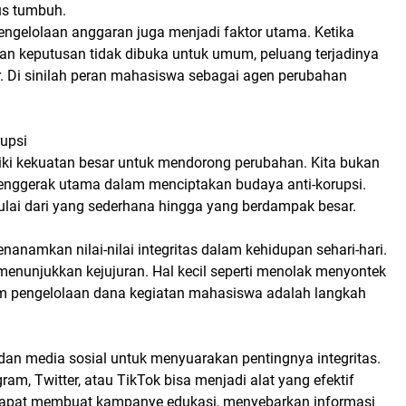
us tumbuh.
pengelolaan anggaran juga menjadi faktor utama. Ketika
lan keputusan tidak dibuka untuk umum, peluang terjadinya
 Di sinilah peran mahasiswa sebagai agen perubahan
upsi
ki kekuatan besar untuk mendorong perubahan. Kita bukan
penggerak utama dalam menciptakan budaya anti-korupsi.
ulai dari yang sederhana hingga yang berdampak besar.
namkan nilai-nilai integritas dalam kehidupan sehari-hari.
menunjukkan kejujuran. Hal kecil seperti menolak menyontek
am pengelolaan dana kegiatan mahasiswa adalah langkah
dan media sosial untuk menyuarakan pentingnya integritas.
agram, Twitter, atau TikTok bisa menjadi alat yang efektif
apat membuat kampanye edukasi, menyebarkan informasi