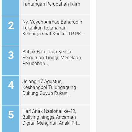
Tantangan Perubahan Iklim
Ny. Yuyun Ahmad Baharudin
Tekankan Ketahanan
Keluarga saat Kunker TP PKK
di Kalidawir
Babak Baru Tata Kelola
Perguruan Tinggi, Menelaah
Perubahan
Permendiktisaintek No.
39/2025 Menjadi No. 10/2026
Jelang 17 Agustus,
Kesbangpol Tulungagung
Dukung Guyub Rukun
Berpancasila Bagikan
Bendera Merah Putih kepada
Warga
Hari Anak Nasional ke-42,
Bullying hingga Ancaman
Digital Mengintai Anak, Plt
Bupati Ahmad Baharudin Ajak