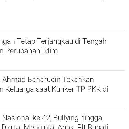
Anggaran, BPN
Anggaran
Kampar Ikuti
Kementerian Pagu
nahan
Kegiatan Penyusunan
Anggaran Tahun
RKA-K/L Pagu
2027
Anggaran Tahun
2027
ngan Tetap Terjangkau di Tengah
n Perubahan Iklim
n Ahmad Baharudin Tekankan
n Keluarga saat Kunker TP PKK di
 Nasional ke-42, Bullying hingga
igital Mengintai Anak, Plt Bupati