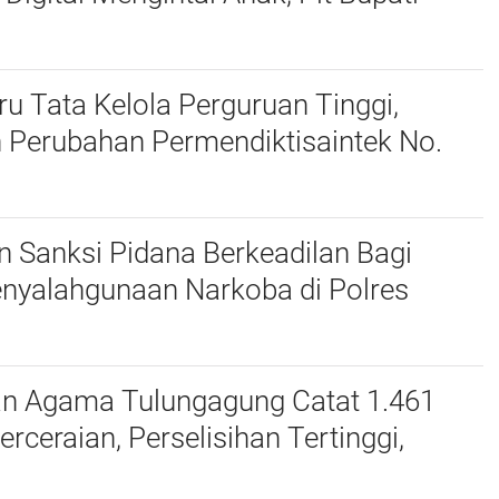
harudin Ajak Wujudkan Tulungagung
nak
u Tata Kelola Perguruan Tinggi,
 Perubahan Permendiktisaintek No.
Menjadi No. 10/2026
 Sanksi Pidana Berkeadilan Bagi
enyalahgunaan Narkoba di Polres
an Agama Tulungagung Catat 1.461
erceraian, Perselisihan Tertinggi,
dan Zina Jadi Alasan