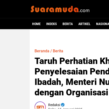
HOME
INDEKS
BERITA
ARTIKEL
NASION
Beranda
/
Berita
Taruh Perhatian K
Penyelesaian Pen
Ibadah, Menteri N
dengan Organisasi
Redaksi