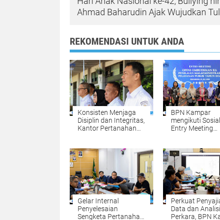
Hari Anak Nasional ke-42, Bullying h
Ahmad Baharudin Ajak Wujudkan T
REKOMENDASI UNTUK ANDA
Konsisten Menjaga
BPN Kampar
Disiplin dan Integritas,
mengikuti Sosial
Kantor Pertanahan
Entry Meeting
Kabupaten Kampar
Penilaian Opini
Gelar Apel Pagi
Ombudsman RI 
sebagai Penguatan
2026 yang
Budaya Kerja
diselenggarakan
Organisasi
Ombudsman RI
Gelar Internal
Perkuat Penyaji
Penyelesaian
Data dan Analis
Sengketa Pertanahan:
Perkara, BPN 