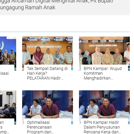
ingga Ancaman Digital Mengintai Anak, Plt Bupati
ulungagung Ramah Anak
Tak Sempat Datang di
BPN Kampar: Wujud
isasi
Hari Kerja?
Komitmen
PELATARAN Hadir
Menghadirkan
untuk Memudahkan
Pelayanan
Tahun
Pengurusan Sertipikat
Pertanahan yang
Tanah Setiap Sabtu
Mudah, Cepat, dan
 oleh
dan Minggu
Fleksibel
an
Optimalisasi
BPN Kampar Hadir
is
Perencanaan
Dalam Penyusunan
Kampar
Program dan
Rencana Kerja dan