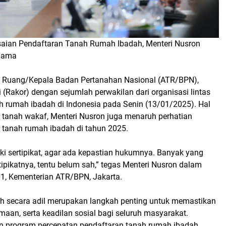
saian Pendaftaran Tanah Rumah Ibadah, Menteri Nusron
Agama
ta Ruang/Kepala Badan Pertanahan Nasional (ATR/BPN),
Rakor) dengan sejumlah perwakilan dari organisasi lintas
 rumah ibadah di Indonesia pada Senin (13/01/2025). Hal
 tanah wakaf, Menteri Nusron juga menaruh perhatian
 tanah rumah ibadah di tahun 2025.
ki sertipikat, agar ada kepastian hukumnya. Banyak yang
tipikatnya, tentu belum sah,” tegas Menteri Nusron dalam
1, Kementerian ATR/BPN, Jakarta.
h secara adil merupakan langkah penting untuk memastikan
aan, serta keadilan sosial bagi seluruh masyarakat.
n program percepatan pendaftaran tanah rumah ibadah