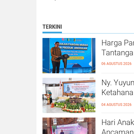
Komitmen BPN
Gelar Internal
Kampar Mewujudkan
Penyelesaian
Kepastian Hukum
Sengketa Perta
bagi Masyarakat
TERKINI
Harga Pa
Tantanga
06 AGUSTUS 2026
Ny. Yuyu
Ketahana
Kalidawir
04 AGUSTUS 2026
Hari Anak
Ancaman D