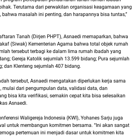
 pihak. Terutama dari perwakilan organisasi keagamaan yang
, bahwa masalah ini penting, dan harapannya bisa tuntas,”
daftaran Tanah (Dirjen PHPT), Asnaedi memaparkan, bahwa
Wakaf (Siwak) Kementerian Agama bahwa total objek rumah
mlah tersebut terbagi ke dalam lima rumah ibadah yang
idang; Gereja Katolik sejumlah 13.599 bidang; Pura sejumlah
g; dan Klenteng sejumlah 407 bidang.
dah tersebut, Asnaedi mengatakan diperlukan kerja sama
mulai dari pengumpulan data, validasi data, dan
g bisa kita verifikasi, semakin cepat kita bisa selesaikan
gkas Asnaedi.
nferensi Waligereja Indonesia (KWI), Yohanes Sarju juga
awal untuk membangun komitmen bersama. “Ini akan sangat
Semoga pertemuan ini menjadi dasar untuk komitmen kita