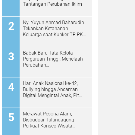
Tantangan Perubahan Iklim
Ny. Yuyun Ahmad Baharudin
Tekankan Ketahanan
Keluarga saat Kunker TP PKK
di Kalidawir
Babak Baru Tata Kelola
Perguruan Tinggi, Menelaah
Perubahan
Permendiktisaintek No.
39/2025 Menjadi No. 10/2026
Hari Anak Nasional ke-42,
Bullying hingga Ancaman
Digital Mengintai Anak, Plt
Bupati Ahmad Baharudin Ajak
Wujudkan Tulungagung
Ramah Anak
Merawat Pesona Alam,
Disbudpar Tulungagung
Perkuat Konsep Wisata
Berkelanjutan Berbasis