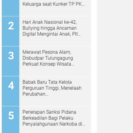
Keluarga saat Kunker TP PKK
di Kalidawir
Hari Anak Nasional ke-42,
Bullying hingga Ancaman
Digital Mengintai Anak, Plt
Bupati Ahmad Baharudin Ajak
Wujudkan Tulungagung
Ramah Anak
Merawat Pesona Alam,
Disbudpar Tulungagung
Perkuat Konsep Wisata
Berkelanjutan Berbasis
Ekologi
Babak Baru Tata Kelola
Perguruan Tinggi, Menelaah
Perubahan
Permendiktisaintek No.
39/2025 Menjadi No. 10/2026
Penerapan Sanksi Pidana
Berkeadilan Bagi Pelaku
Penyalahgunaan Narkoba di
Polres Kampar