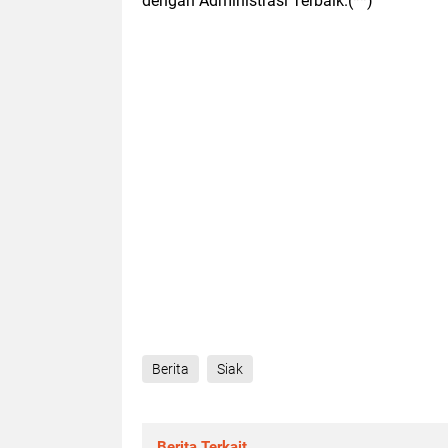
dengan Administrasi Terbaik.(**)
Berita
Siak
Berita Terkait