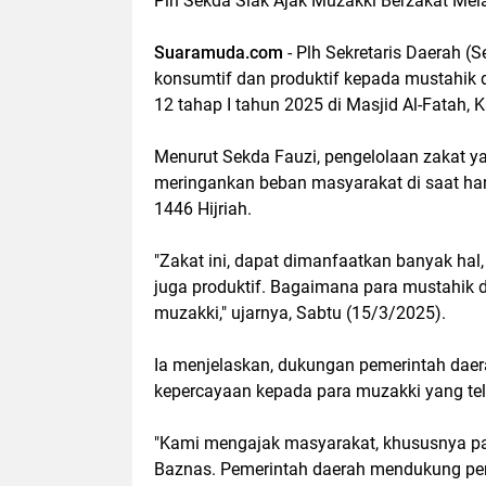
Plh Sekda Siak Ajak Muzakki Berzakat Mela
Suaramuda.com
- Plh Sekretaris Daerah (
konsumtif dan produktif kepada mustahik
12 tahap I tahun 2025 di Masjid Al-Fatah, 
Menurut Sekda Fauzi, pengelolaan zakat y
meringankan beban masyarakat di saat harg
1446 Hijriah.
"Zakat ini, dapat dimanfaatkan banyak hal,
juga produktif. Bagaimana para mustahik 
muzakki," ujarnya, Sabtu (15/3/2025).
Ia menjelaskan, dukungan pemerintah daer
kepercayaan kepada para muzakki yang te
"Kami mengajak masyarakat, khususnya pa
Baznas. Pemerintah daerah mendukung pen