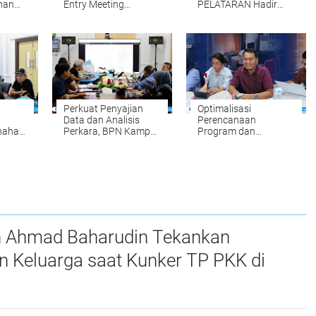
han
Entry Meeting
PELATARAN Hadir
par
Penilaian Opini
untuk Memudahkan
Ombudsman RI Tahun
Pengurusan Sertipikat
tan
2026 yang
Tanah Setiap Sabtu
diselenggarakan oleh
dan Minggu
Ombudsman RI
Perkuat Penyajian
Optimalisasi
Data dan Analisis
Perencanaan
nahan:
Perkara, BPN Kampar
Program dan
Gelar Internal
Anggaran, BPN
udkan
Penyelesaian
Kampar Ikuti
um
Sengketa Pertanahan
Kegiatan Penyusunan
t
RKA-K/L Pagu
Anggaran Tahun
2027
n Ahmad Baharudin Tekankan
n Keluarga saat Kunker TP PKK di