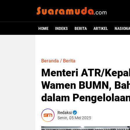
HOME
INDEKS
BERITA
ARTIKEL
NASION
Beranda
/
Berita
Menteri ATR/Kepa
Wamen BUMN, Baha
dalam Pengelolaa
Redaksi
Senin, 05 Mei 2025