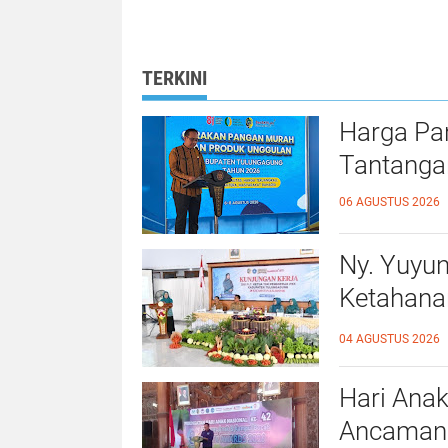
Pertanahan yang
Kampar Mewuj
Mudah, Cepat, dan
Kepastian Huk
Fleksibel
bagi Masyaraka
TERKINI
Harga Pa
Tantanga
06 AGUSTUS 2026
Ny. Yuyu
Ketahana
Kalidawir
04 AGUSTUS 2026
Hari Anak
Ancaman D