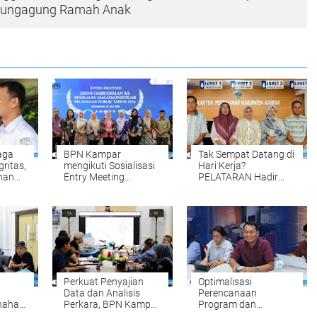
ulungagung Ramah Anak
aga
BPN Kampar
Tak Sempat Datang di
gritas,
mengikuti Sosialisasi
Hari Kerja?
han
Entry Meeting
PELATARAN Hadir
par
Penilaian Opini
untuk Memudahkan
Ombudsman RI Tahun
Pengurusan Sertipikat
tan
2026 yang
Tanah Setiap Sabtu
diselenggarakan oleh
dan Minggu
Ombudsman RI
Perkuat Penyajian
Optimalisasi
Data dan Analisis
Perencanaan
nahan:
Perkara, BPN Kampar
Program dan
Gelar Internal
Anggaran, BPN