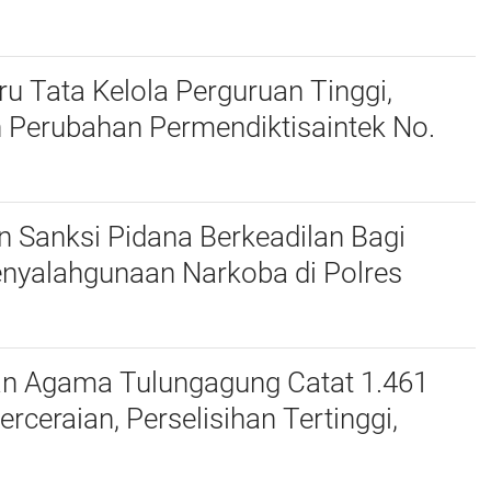
harudin Ajak Wujudkan Tulungagung
nak
u Tata Kelola Perguruan Tinggi,
 Perubahan Permendiktisaintek No.
Menjadi No. 10/2026
 Sanksi Pidana Berkeadilan Bagi
enyalahgunaan Narkoba di Polres
an Agama Tulungagung Catat 1.461
erceraian, Perselisihan Tertinggi,
dan Zina Jadi Alasan