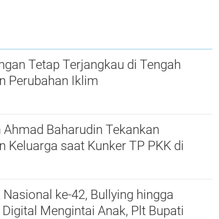
udkan
Penyelesaian
Kampar Ikuti
um
Sengketa Pertanahan
Kegiatan Penyusunan
t
RKA-K/L Pagu
Anggaran Tahun
2027
ngan Tetap Terjangkau di Tengah
n Perubahan Iklim
n Ahmad Baharudin Tekankan
n Keluarga saat Kunker TP PKK di
 Nasional ke-42, Bullying hingga
igital Mengintai Anak, Plt Bupati