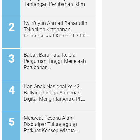
Tantangan Perubahan Iklim
Ny. Yuyun Ahmad Baharudin
Tekankan Ketahanan
Keluarga saat Kunker TP PKK
di Kalidawir
Babak Baru Tata Kelola
Perguruan Tinggi, Menelaah
Perubahan
Permendiktisaintek No.
39/2025 Menjadi No. 10/2026
Hari Anak Nasional ke-42,
Bullying hingga Ancaman
Digital Mengintai Anak, Plt
Bupati Ahmad Baharudin Ajak
Wujudkan Tulungagung
Ramah Anak
Merawat Pesona Alam,
Disbudpar Tulungagung
Perkuat Konsep Wisata
Berkelanjutan Berbasis