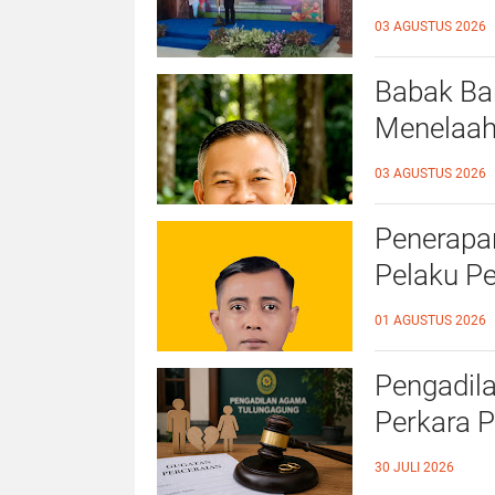
Ahmad Ba
03 AGUSTUS 2026
Ramah A
Babak Bar
Menelaah
39/2025 
03 AGUSTUS 2026
Penerapan
Pelaku P
Kampar
01 AGUSTUS 2026
Pengadil
Perkara P
Ekonomi 
30 JULI 2026