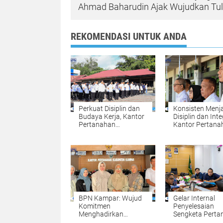
Ahmad Baharudin Ajak Wujudkan T
REKOMENDASI UNTUK ANDA
Perkuat Disiplin dan
Konsisten Menj
Budaya Kerja, Kantor
Disiplin dan Inte
Pertanahan
Kantor Pertana
Kabupaten Kampar
Kabupaten Kam
Gelar Apel Pagi
Gelar Apel Pagi
sebagai Wujud
sebagai Pengua
Komitmen
Budaya Kerja
Meningkatkan
Organisasi
Kualitas Pelayanan
BPN Kampar: Wujud
Gelar Internal
Komitmen
Penyelesaian
Menghadirkan
Sengketa Perta
Pelayanan
Komitmen BPN