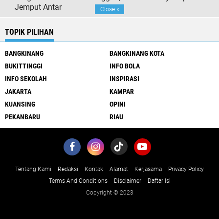
Jemput Antar
Close
x
TOPIK PILIHAN
BANGKINANG
BANGKINANG KOTA
BUKITTINGGI
INFO BOLA
INFO SEKOLAH
INSPIRASI
JAKARTA
KAMPAR
KUANSING
OPINI
PEKANBARU
RIAU
Tentang Kami
Redaksi
Kontak
Alamat
Kerjasama
Privacy Policy
Terms And Conditions
Disclaimer
Daftar Isi
Copyright © 2023