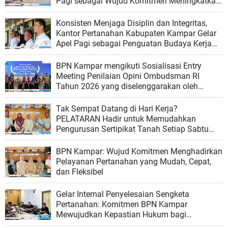
Pagi sebagai Wujud Komitmen Meningkatkan
Kualitas Pelayanan
Konsisten Menjaga Disiplin dan Integritas,
Kantor Pertanahan Kabupaten Kampar Gelar
Apel Pagi sebagai Penguatan Budaya Kerja
Organisasi
BPN Kampar mengikuti Sosialisasi Entry
Meeting Penilaian Opini Ombudsman RI
Tahun 2026 yang diselenggarakan oleh
Ombudsman RI
Tak Sempat Datang di Hari Kerja?
PELATARAN Hadir untuk Memudahkan
Pengurusan Sertipikat Tanah Setiap Sabtu
dan Minggu
BPN Kampar: Wujud Komitmen Menghadirkan
Pelayanan Pertanahan yang Mudah, Cepat,
dan Fleksibel
Gelar Internal Penyelesaian Sengketa
Pertanahan: Komitmen BPN Kampar
Mewujudkan Kepastian Hukum bagi
Masyarakat