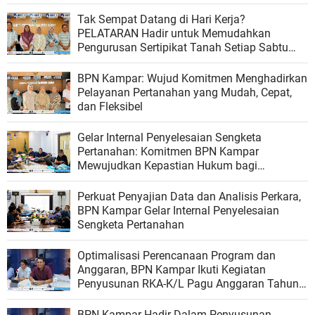
Ombudsman RI
Tak Sempat Datang di Hari Kerja?
PELATARAN Hadir untuk Memudahkan
Pengurusan Sertipikat Tanah Setiap Sabtu
dan Minggu
BPN Kampar: Wujud Komitmen Menghadirkan
Pelayanan Pertanahan yang Mudah, Cepat,
dan Fleksibel
Gelar Internal Penyelesaian Sengketa
Pertanahan: Komitmen BPN Kampar
Mewujudkan Kepastian Hukum bagi
Masyarakat
Perkuat Penyajian Data dan Analisis Perkara,
BPN Kampar Gelar Internal Penyelesaian
Sengketa Pertanahan
Optimalisasi Perencanaan Program dan
Anggaran, BPN Kampar Ikuti Kegiatan
Penyusunan RKA-K/L Pagu Anggaran Tahun
2027
BPN Kampar Hadir Dalam Penyusunan