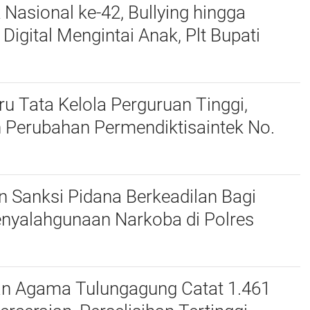
 Nasional ke-42, Bullying hingga
igital Mengintai Anak, Plt Bupati
harudin Ajak Wujudkan Tulungagung
nak
u Tata Kelola Perguruan Tinggi,
 Perubahan Permendiktisaintek No.
Menjadi No. 10/2026
 Sanksi Pidana Berkeadilan Bagi
enyalahgunaan Narkoba di Polres
an Agama Tulungagung Catat 1.461