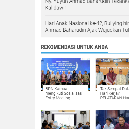
Ny. Yuyun Ahmad Baharudin Tekanka
Kalidawir
Hari Anak Nasional ke-42, Bullying h
Ahmad Baharudin Ajak Wujudkan T
REKOMENDASI UNTUK ANDA
BPN Kampar
Tak Sempat Dat
mengikuti Sosialisasi
Hari Kerja?
Entry Meeting
PELATARAN Had
Penilaian Opini
untuk Memuda
Ombudsman RI Tahun
Pengurusan Sert
2026 yang
Tanah Setiap S
diselenggarakan oleh
dan Minggu
Ombudsman RI