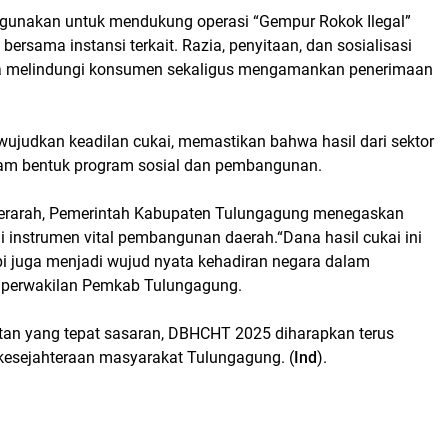
unakan untuk mendukung operasi “Gempur Rokok Ilegal”
rsama instansi terkait. Razia, penyitaan, dan sosialisasi
una melindungi konsumen sekaligus mengamankan penerimaan
wujudkan keadilan cukai, memastikan bahwa hasil dari sektor
am bentuk program sosial dan pembangunan.
 terarah, Pemerintah Kabupaten Tulungagung menegaskan
nstrumen vital pembangunan daerah.“Dana hasil cukai ini
pi juga menjadi wujud nyata kehadiran negara dalam
s perwakilan Pemkab Tulungagung.
atan yang tepat sasaran, DBHCHT 2025 diharapkan terus
esejahteraan masyarakat Tulungagung. (
Ind
).