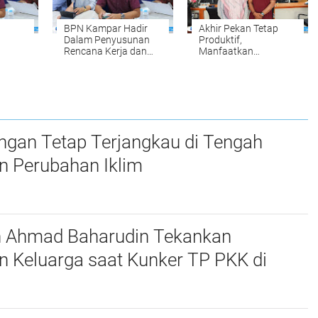
BPN Kampar Hadir
Akhir Pekan Tetap
Dalam Penyusunan
Produktif,
Rencana Kerja dan
Manfaatkan
Anggaran
PELATARAN untuk
Kementerian Pagu
Mengurus Berbagai
usunan
Anggaran Tahun
Keperluan Layanan
2027
Pertanahan Tanpa
n
Harus Menunggu Hari
Kerja
ngan Tetap Terjangkau di Tengah
n Perubahan Iklim
n Ahmad Baharudin Tekankan
n Keluarga saat Kunker TP PKK di