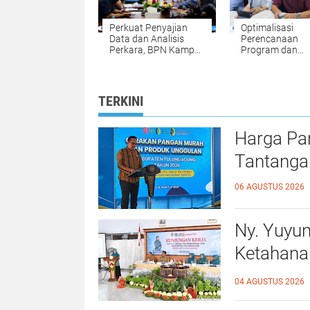
Perkuat Penyajian
Optimalisasi
Data dan Analisis
Perencanaan
Perkara, BPN Kampar
Program dan
Gelar Internal
Anggaran, BPN
Penyelesaian
Kampar Ikuti
Sengketa Pertanahan
Kegiatan Peny
RKA-K/L Pagu
TERKINI
Anggaran Tahu
2027
Harga Pa
Tantanga
06 AGUSTUS 2026
Ny. Yuyu
Ketahana
Kalidawir
04 AGUSTUS 2026