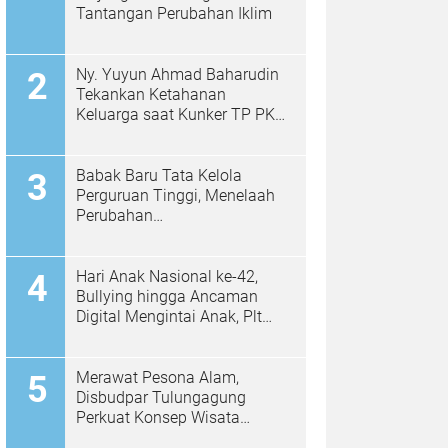
Tantangan Perubahan Iklim
Ny. Yuyun Ahmad Baharudin
Tekankan Ketahanan
Keluarga saat Kunker TP PKK
di Kalidawir
Babak Baru Tata Kelola
Perguruan Tinggi, Menelaah
Perubahan
Permendiktisaintek No.
39/2025 Menjadi No. 10/2026
Hari Anak Nasional ke-42,
Bullying hingga Ancaman
Digital Mengintai Anak, Plt
Bupati Ahmad Baharudin Ajak
Wujudkan Tulungagung
Ramah Anak
Merawat Pesona Alam,
Disbudpar Tulungagung
Perkuat Konsep Wisata
Berkelanjutan Berbasis