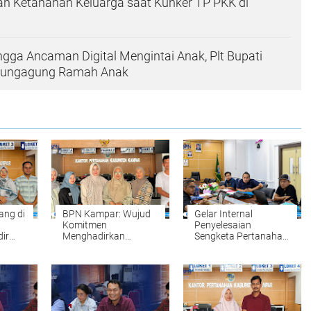
n Ketahanan Keluarga saat Kunker TP PKK di
ingga Ancaman Digital Mengintai Anak, Plt Bupati
ulungagung Ramah Anak
ang di
BPN Kampar: Wujud
Gelar Internal
Komitmen
Penyelesaian
ir
Menghadirkan
Sengketa Pertanahan:
hkan
Pelayanan
Komitmen BPN
ipikat
Pertanahan yang
Kampar Mewujudkan
abtu
Mudah, Cepat, dan
Kepastian Hukum
Fleksibel
bagi Masyarakat