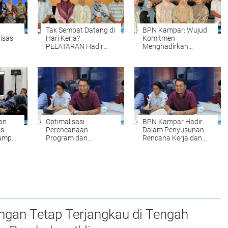
Tak Sempat Datang di
BPN Kampar: Wujud
isasi
Hari Kerja?
Komitmen
PELATARAN Hadir
Menghadirkan
untuk Memudahkan
Pelayanan
Tahun
Pengurusan Sertipikat
Pertanahan yang
Tanah Setiap Sabtu
Mudah, Cepat, dan
 oleh
dan Minggu
Fleksibel
an
Optimalisasi
BPN Kampar Hadir
is
Perencanaan
Dalam Penyusunan
Kampar
Program dan
Rencana Kerja dan
Anggaran, BPN
Anggaran
Kampar Ikuti
Kementerian Pagu
nahan
Kegiatan Penyusunan
Anggaran Tahun
RKA-K/L Pagu
2027
Anggaran Tahun
2027
ngan Tetap Terjangkau di Tengah