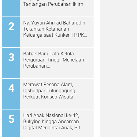
Tantangan Perubahan Iklim
Ny. Yuyun Ahmad Baharudin
Tekankan Ketahanan
Keluarga saat Kunker TP PKK
di Kalidawir
Babak Baru Tata Kelola
Perguruan Tinggi, Menelaah
Perubahan
Permendiktisaintek No.
39/2025 Menjadi No. 10/2026
Merawat Pesona Alam,
Disbudpar Tulungagung
Perkuat Konsep Wisata
Berkelanjutan Berbasis
Ekologi
Hari Anak Nasional ke-42,
Bullying hingga Ancaman
Digital Mengintai Anak, Plt
Bupati Ahmad Baharudin Ajak