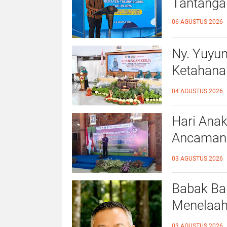
Tantanga
06 AGUSTUS 2026
Ny. Yuyu
Ketahana
Kalidawir
04 AGUSTUS 2026
Hari Anak
Ancaman D
Ahmad Ba
03 AGUSTUS 2026
Ramah A
Babak Bar
Menelaah
39/2025 
03 AGUSTUS 2026