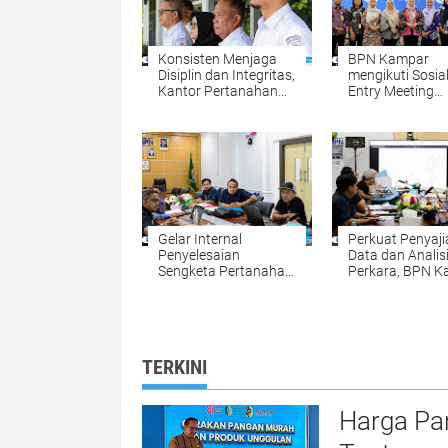
Konsisten Menjaga
BPN Kampar
Disiplin dan Integritas,
mengikuti Sosial
Kantor Pertanahan
Entry Meeting
Kabupaten Kampar
Penilaian Opini
Gelar Apel Pagi
Ombudsman RI 
sebagai Penguatan
2026 yang
Budaya Kerja
diselenggarakan
Organisasi
Ombudsman RI
Gelar Internal
Perkuat Penyaji
Penyelesaian
Data dan Analis
Sengketa Pertanahan:
Perkara, BPN 
Komitmen BPN
Gelar Internal
Kampar Mewujudkan
Penyelesaian
Kepastian Hukum
Sengketa Perta
bagi Masyarakat
TERKINI
Harga Pa