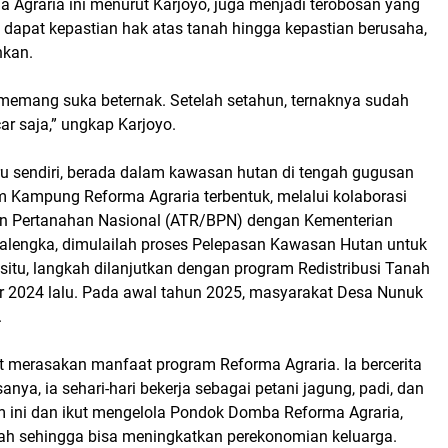
graria ini menurut Karjoyo, juga menjadi terobosan yang
apat kepastian hak atas tanah hingga kepastian berusaha,
nkan.
 memang suka beternak. Setelah setahun, ternaknya sudah
r saja,” ungkap Karjoyo.
 sendiri, berada dalam kawasan hutan di tengah gugusan
 Kampung Reforma Agraria terbentuk, melalui kolaborasi
an Pertanahan Nasional (ATR/BPN) dengan Kementerian
lengka, dimulailah proses Pelepasan Kawasan Hutan untuk
situ, langkah dilanjutkan dengan program Redistribusi Tanah
2024 lalu. Pada awal tahun 2025, masyarakat Desa Nunuk
.
t merasakan manfaat program Reforma Agraria. Ia bercerita
nya, ia sehari-hari bekerja sebagai petani jagung, padi, dan
 ini dan ikut mengelola Pondok Domba Reforma Agraria,
h sehingga bisa meningkatkan perekonomian keluarga.