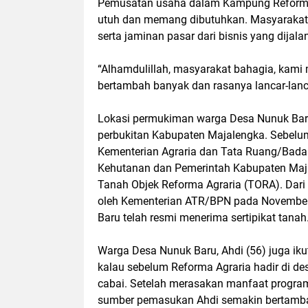
Pemusatan usaha dalam Kampung Reforma A
utuh dan memang dibutuhkan. Masyarakat d
serta jaminan pasar dari bisnis yang dijala
“Alhamdulillah, masyarakat bahagia, kami
bertambah banyak dan rasanya lancar-lanca
Lokasi permukiman warga Desa Nunuk Baru
perbukitan Kabupaten Majalengka. Sebelum
Kementerian Agraria dan Tata Ruang/Bad
Kehutanan dan Pemerintah Kabupaten Maja
Tanah Objek Reforma Agraria (TORA). Dari 
oleh Kementerian ATR/BPN pada November 
Baru telah resmi menerima sertipikat tanah
Warga Desa Nunuk Baru, Ahdi (56) juga iku
kalau sebelum Reforma Agraria hadir di desa
cabai. Setelah merasakan manfaat program
sumber pemasukan Ahdi semakin bertamba