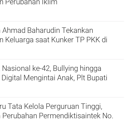
n Perubahan Iklim
n Ahmad Baharudin Tekankan
n Keluarga saat Kunker TP PKK di
 Nasional ke-42, Bullying hingga
igital Mengintai Anak, Plt Bupati
harudin Ajak Wujudkan Tulungagung
nak
u Tata Kelola Perguruan Tinggi,
 Perubahan Permendiktisaintek No.
Menjadi No. 10/2026