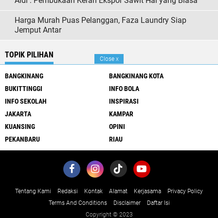
Aidi : Pembukaan Keran Ekspor Sawit Hal yang Biasa
Harga Murah Puas Pelanggan, Faza Laundry Siap
Jemput Antar
TOPIK PILIHAN
Close
x
BANGKINANG
BANGKINANG KOTA
BUKITTINGGI
INFO BOLA
INFO SEKOLAH
INSPIRASI
JAKARTA
KAMPAR
KUANSING
OPINI
PEKANBARU
RIAU
Tentang Kami
Redaksi
Kontak
Alamat
Kerjasama
Privacy Policy
Terms And Conditions
Disclaimer
Daftar Isi
Copyright © 2023