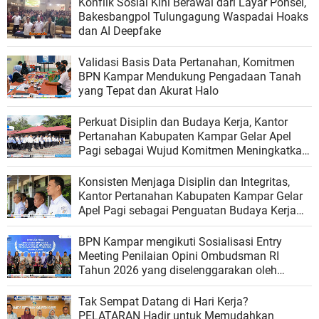
Konflik Sosial Kini Berawal dari Layar Ponsel,
Bakesbangpol Tulungagung Waspadai Hoaks
dan AI Deepfake
Validasi Basis Data Pertanahan, Komitmen
BPN Kampar Mendukung Pengadaan Tanah
yang Tepat dan Akurat Halo
Perkuat Disiplin dan Budaya Kerja, Kantor
Pertanahan Kabupaten Kampar Gelar Apel
Pagi sebagai Wujud Komitmen Meningkatkan
Kualitas Pelayanan
Konsisten Menjaga Disiplin dan Integritas,
Kantor Pertanahan Kabupaten Kampar Gelar
Apel Pagi sebagai Penguatan Budaya Kerja
Organisasi
BPN Kampar mengikuti Sosialisasi Entry
Meeting Penilaian Opini Ombudsman RI
Tahun 2026 yang diselenggarakan oleh
Ombudsman RI
Tak Sempat Datang di Hari Kerja?
PELATARAN Hadir untuk Memudahkan