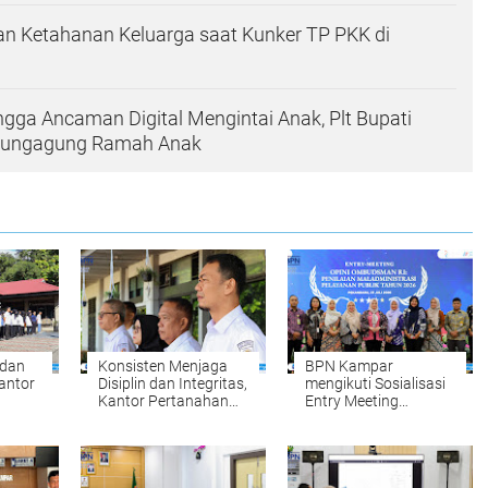
n Ketahanan Keluarga saat Kunker TP PKK di
ingga Ancaman Digital Mengintai Anak, Plt Bupati
ulungagung Ramah Anak
 dan
Konsisten Menjaga
BPN Kampar
antor
Disiplin dan Integritas,
mengikuti Sosialisasi
Kantor Pertanahan
Entry Meeting
par
Kabupaten Kampar
Penilaian Opini
Gelar Apel Pagi
Ombudsman RI Tahun
sebagai Penguatan
2026 yang
Budaya Kerja
diselenggarakan oleh