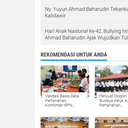
Ny. Yuyun Ahmad Baharudin Tekanka
Kalidawir
Hari Anak Nasional ke-42, Bullying h
Ahmad Baharudin Ajak Wujudkan T
REKOMENDASI UNTUK ANDA
Validasi Basis Data
Perkuat Disiplin
Pertanahan,
Budaya Kerja, K
Komitmen BPN
Pertanahan
Kampar Mendukung
Kabupaten Kam
Pengadaan Tanah
Gelar Apel Pagi
yang Tepat dan
sebagai Wujud
Akurat Halo
Komitmen