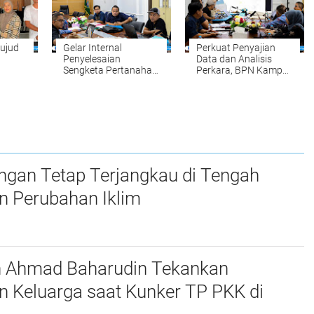
Organisasi
Ombudsman RI
nan
ujud
Gelar Internal
Perkuat Penyajian
Penyelesaian
Data dan Analisis
Sengketa Pertanahan:
Perkara, BPN Kampar
Komitmen BPN
Gelar Internal
ng
Kampar Mewujudkan
Penyelesaian
dan
Kepastian Hukum
Sengketa Pertanahan
bagi Masyarakat
ngan Tetap Terjangkau di Tengah
n Perubahan Iklim
n Ahmad Baharudin Tekankan
n Keluarga saat Kunker TP PKK di