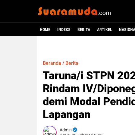
HOME
INDEKS
BERITA
ARTIKEL
NASION
Beranda
/
Berita
Taruna/i STPN 2026
Rindam IV/Diponeg
demi Modal Pendid
Lapangan
Admin