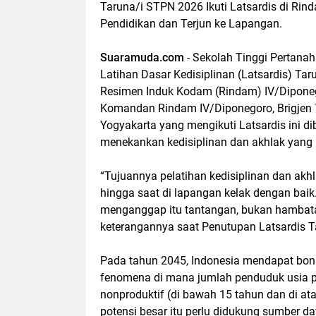
Taruna/i STPN 2026 Ikuti Latsardis di Ri
Pendidikan dan Terjun ke Lapangan.
Suaramuda.com
- Sekolah Tinggi Pertana
Latihan Dasar Kedisiplinan (Latsardis) T
Resimen Induk Kodam (Rindam) IV/Dipone
Komandan Rindam IV/Diponegoro, Brigjen 
Yogyakarta yang mengikuti Latsardis ini d
menekankan kedisiplinan dan akhlak yang b
“Tujuannya pelatihan kedisiplinan dan akh
hingga saat di lapangan kelak dengan baik
menganggap itu tantangan, bukan hambata
keterangannya saat Penutupan Latsardis 
Pada tahun 2045, Indonesia mendapat bonu
fenomena di mana jumlah penduduk usia pr
nonproduktif (di bawah 15 tahun dan di at
potensi besar itu perlu didukung sumber 