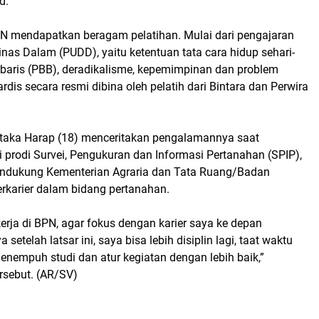
d.
PN mendapatkan beragam pelatihan. Mulai dari pengajaran
as Dalam (PUDD), yaitu ketentuan tata cara hidup sehari-
erbaris (PBB), deradikalisme, kepemimpinan dan problem
ardis secara resmi dibina oleh pelatih dari Bintara dan Perwira
metaka Harap (18) menceritakan pengalamannya saat
i prodi Survei, Pengukuran dan Informasi Pertanahan (SPIP),
mendukung Kementerian Agraria dan Tata Ruang/Badan
rkarier dalam bidang pertanahan.
kerja di BPN, agar fokus dengan karier saya ke depan
elah latsar ini, saya bisa lebih disiplin lagi, taat waktu
 menempuh studi dan atur kegiatan dengan lebih baik,”
rsebut. (AR/SV)