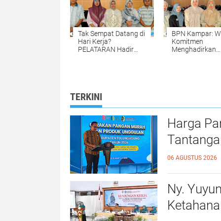
Meningkatkan
Kualitas Pelaya
Tak Sempat Datang di
BPN Kampar: W
Hari Kerja?
Komitmen
PELATARAN Hadir
Menghadirkan
untuk Memudahkan
Pelayanan
Pengurusan Sertipikat
Pertanahan ya
Tanah Setiap Sabtu
Mudah, Cepat, 
dan Minggu
Fleksibel
TERKINI
Harga Pa
Tantanga
06 AGUSTUS 2026
Ny. Yuyu
Ketahana