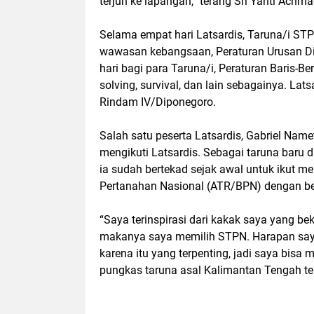
terjun ke lapangan,” terang Sri Yanti Achma
Selama empat hari Latsardis, Taruna/i ST
wawasan kebangsaan, Peraturan Urusan Din
hari bagi para Taruna/i, Peraturan Baris-B
solving, survival, dan lain sebagainya. Lats
Rindam IV/Diponegoro.
Salah satu peserta Latsardis, Gabriel Na
mengikuti Latsardis. Sebagai taruna baru d
ia sudah bertekad sejak awal untuk ikut 
Pertanahan Nasional (ATR/BPN) dengan be
“Saya terinspirasi dari kakak saya yang be
makanya saya memilih STPN. Harapan saya set
karena itu yang terpenting, jadi saya bisa
pungkas taruna asal Kalimantan Tengah te