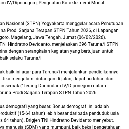
ndam IV/Diponegoro, Penguatan Karakter demi Modal
han Nasional (STPN) Yogyakarta menggelar acara Penutupan
aruna Prodi Sarjana Terapan STPN Tahun 2026, di Lapangan
goro, Magelang, Jawa Tengah, Jumat (06/02/2026).
TNI Hindratno Devidanto, menjelaskan 396 Taruna/i STPN
ibina dengan serangkaian kegiatan yang bertujuan untuk
aik selaku Taruna/i.
lak baik ini agar para Taruna/i menjalankan pendidikannya
. Jika mengalami rintangan di jalan, dapat bertahan dan
n semata,” terang Danrindam IV/Diponegoro dalam
Taruna Prodi Sarjana Terapan STPN Tahun 2026.
s demografi yang besar. Bonus demografi ini adalah
oduktif (15-64 tahun) lebih besar daripada penduduk usia
as 64 tahun). Brigjen TNI Hindratno Devidanto menyebut,
daya manusia (SDM) yang mumpuni, baik bekal pengetahuan