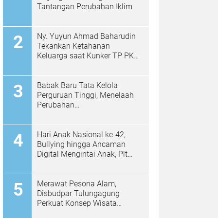
Tantangan Perubahan Iklim
Ny. Yuyun Ahmad Baharudin
Tekankan Ketahanan
Keluarga saat Kunker TP PKK
di Kalidawir
Babak Baru Tata Kelola
Perguruan Tinggi, Menelaah
Perubahan
Permendiktisaintek No.
39/2025 Menjadi No. 10/2026
Hari Anak Nasional ke-42,
Bullying hingga Ancaman
Digital Mengintai Anak, Plt
Bupati Ahmad Baharudin Ajak
Wujudkan Tulungagung
Ramah Anak
Merawat Pesona Alam,
Disbudpar Tulungagung
Perkuat Konsep Wisata
Berkelanjutan Berbasis