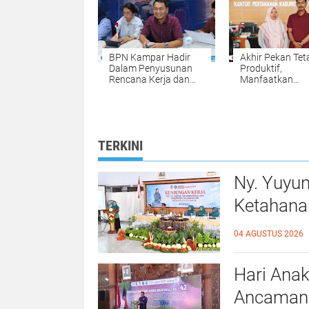
BPN Kampar Hadir
Akhir Pekan Tet
Dalam Penyusunan
Produktif,
Rencana Kerja dan
Manfaatkan
Anggaran
PELATARAN unt
Kementerian Pagu
Mengurus Berb
Anggaran Tahun
Keperluan Laya
2027
Pertanahan Ta
Harus Menungg
TERKINI
Kerja
Ny. Yuyu
Ketahana
Kalidawir
04 AGUSTUS 2026
Hari Anak
Ancaman D