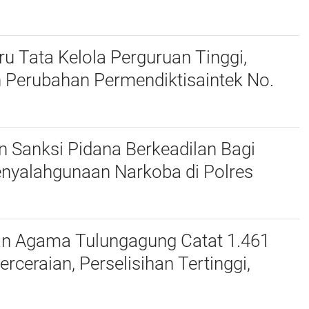
harudin Ajak Wujudkan Tulungagung
nak
u Tata Kelola Perguruan Tinggi,
 Perubahan Permendiktisaintek No.
Menjadi No. 10/2026
 Sanksi Pidana Berkeadilan Bagi
enyalahgunaan Narkoba di Polres
an Agama Tulungagung Catat 1.461
erceraian, Perselisihan Tertinggi,
dan Zina Jadi Alasan