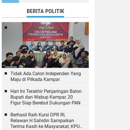
BERITA POLITIK
Tidak Ada Calon Independen Yang
Maju di Pilkada Kampar
Hari Ini Terakhir Penjaringan Balon
Bupati dan Wabup Kampar, 20
Figur Siap Berebut Dukungan PAN
Berhasil Raih Kursi DPR RI,
Relawan H Sahidin Sampaikan
Terima Kasih ke Masyarakat, KPU