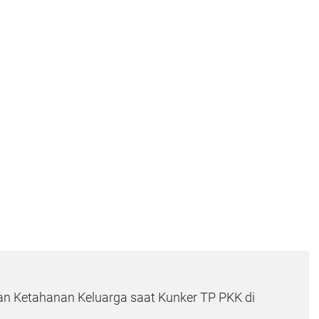
n Ketahanan Keluarga saat Kunker TP PKK di