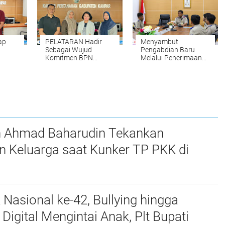
Anggaran Tahun
2027
ap
PELATARAN Hadir
Menyambut
Sebagai Wujud
Pengabdian Baru
Komitmen BPN
Melalui Penerimaan
uk
Kampar dalam
Lapor Pindah
agai
Memberikan
Pegawai Negeri Sipil
nan
Pelayanan
di Lingkungan Kantor
npa
Pertanahan yang
Pertanahan
u Hari
Mudah, Cepat, dan
Kabupaten Kampar
Fleksibel bagi
Masyarakat
n Ahmad Baharudin Tekankan
n Keluarga saat Kunker TP PKK di
 Nasional ke-42, Bullying hingga
igital Mengintai Anak, Plt Bupati