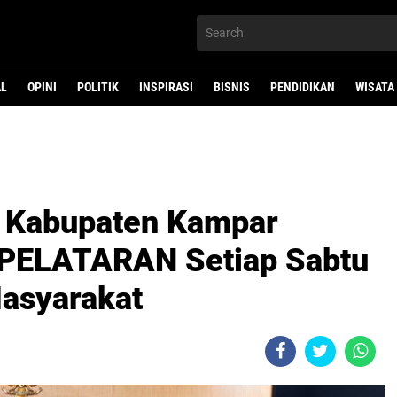
AL
OPINI
POLITIK
INSPIRASI
BISNIS
PENDIDIKAN
WISATA
n Kabupaten Kampar
 PELATARAN Setiap Sabtu
asyarakat