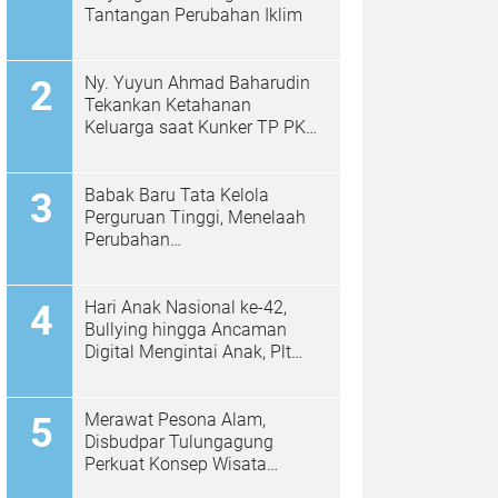
Tantangan Perubahan Iklim
Ny. Yuyun Ahmad Baharudin
Tekankan Ketahanan
Keluarga saat Kunker TP PKK
di Kalidawir
Babak Baru Tata Kelola
Perguruan Tinggi, Menelaah
Perubahan
Permendiktisaintek No.
39/2025 Menjadi No. 10/2026
Hari Anak Nasional ke-42,
Bullying hingga Ancaman
Digital Mengintai Anak, Plt
Bupati Ahmad Baharudin Ajak
Wujudkan Tulungagung
Ramah Anak
Merawat Pesona Alam,
Disbudpar Tulungagung
Perkuat Konsep Wisata
Berkelanjutan Berbasis