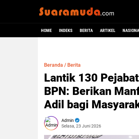
HOME
INDEKS
BERITA
ARTIKEL
NASION
Beranda
/
Berita
Lantik 130 Pejaba
BPN: Berikan Manf
Adil bagi Masyara
Admin
Selasa, 23 Juni 2026