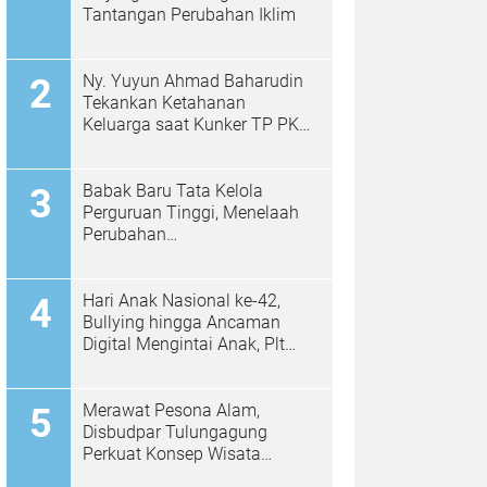
Tantangan Perubahan Iklim
Ny. Yuyun Ahmad Baharudin
Tekankan Ketahanan
Keluarga saat Kunker TP PKK
di Kalidawir
Babak Baru Tata Kelola
Perguruan Tinggi, Menelaah
Perubahan
Permendiktisaintek No.
39/2025 Menjadi No. 10/2026
Hari Anak Nasional ke-42,
Bullying hingga Ancaman
Digital Mengintai Anak, Plt
Bupati Ahmad Baharudin Ajak
Wujudkan Tulungagung
Ramah Anak
Merawat Pesona Alam,
Disbudpar Tulungagung
Perkuat Konsep Wisata
Berkelanjutan Berbasis