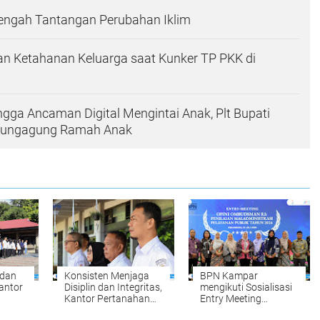
Tengah Tantangan Perubahan Iklim
n Ketahanan Keluarga saat Kunker TP PKK di
ingga Ancaman Digital Mengintai Anak, Plt Bupati
ulungagung Ramah Anak
 dan
Konsisten Menjaga
BPN Kampar
antor
Disiplin dan Integritas,
mengikuti Sosialisasi
Kantor Pertanahan
Entry Meeting
par
Kabupaten Kampar
Penilaian Opini