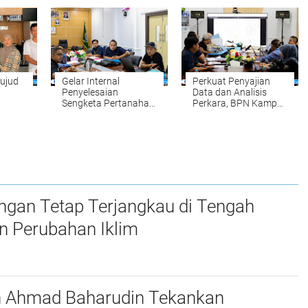
Gelar Apel Pagi
Ombudsman RI Tahun
sebagai Penguatan
2026 yang
Budaya Kerja
diselenggarakan oleh
Organisasi
Ombudsman RI
nan
ujud
Gelar Internal
Perkuat Penyajian
Penyelesaian
Data dan Analisis
Sengketa Pertanahan:
Perkara, BPN Kampar
Komitmen BPN
Gelar Internal
ng
Kampar Mewujudkan
Penyelesaian
dan
Kepastian Hukum
Sengketa Pertanahan
bagi Masyarakat
ngan Tetap Terjangkau di Tengah
n Perubahan Iklim
n Ahmad Baharudin Tekankan