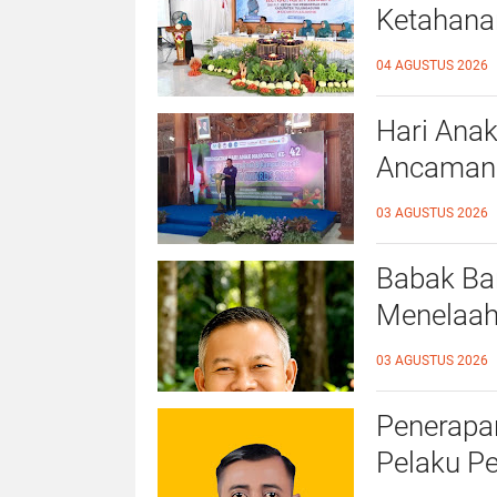
Ketahana
Kalidawir
04 AGUSTUS 2026
Hari Anak
Ancaman D
Ahmad Ba
03 AGUSTUS 2026
Ramah A
Babak Bar
Menelaah
39/2025 
03 AGUSTUS 2026
Penerapan
Pelaku P