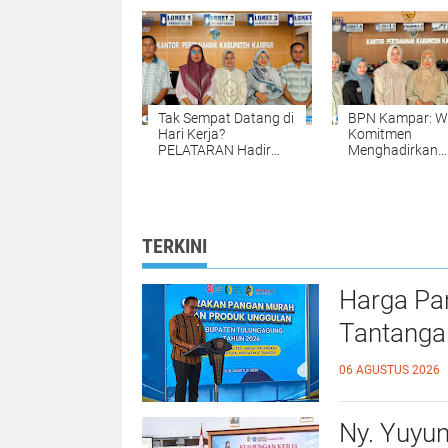
Pengadaan Tanah
Gelar Apel Pagi
yang Tepat dan
sebagai Wujud
Akurat Halo
Komitmen
Meningkatkan
Kualitas Pelaya
Tak Sempat Datang di
BPN Kampar: W
Hari Kerja?
Komitmen
PELATARAN Hadir
Menghadirkan
untuk Memudahkan
Pelayanan
Pengurusan Sertipikat
Pertanahan ya
Tanah Setiap Sabtu
Mudah, Cepat, 
dan Minggu
Fleksibel
TERKINI
Harga Pa
Tantanga
06 AGUSTUS 2026
Ny. Yuyu