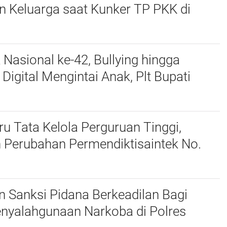
n Keluarga saat Kunker TP PKK di
 Nasional ke-42, Bullying hingga
igital Mengintai Anak, Plt Bupati
harudin Ajak Wujudkan Tulungagung
nak
u Tata Kelola Perguruan Tinggi,
 Perubahan Permendiktisaintek No.
Menjadi No. 10/2026
 Sanksi Pidana Berkeadilan Bagi
enyalahgunaan Narkoba di Polres