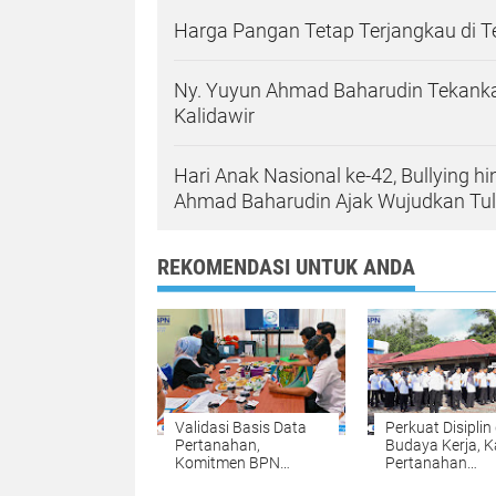
Harga Pangan Tetap Terjangkau di 
Ny. Yuyun Ahmad Baharudin Tekanka
Kalidawir
Hari Anak Nasional ke-42, Bullying h
Ahmad Baharudin Ajak Wujudkan T
REKOMENDASI UNTUK ANDA
Validasi Basis Data
Perkuat Disiplin
Pertanahan,
Budaya Kerja, K
Komitmen BPN
Pertanahan
Kampar Mendukung
Kabupaten Kam