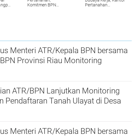
yar
Pertanahan,
Budaya Kerja, Kantor
angpol
Komitmen BPN
Pertanahan
Kampar Mendukung
Kabupaten Kampar
s dan
Pengadaan Tanah
Gelar Apel Pagi
yang Tepat dan
sebagai Wujud
Akurat Halo
Komitmen
Meningkatkan
Kualitas Pelayanan
sus Menteri ATR/Kepala BPN bersama
BPN Provinsi Riau Monitoring
 Pendaftaran Tanah Ulayat di Kubu,
ir
ian ATR/BPN Lanjutkan Monitoring
 Pendaftaran Tanah Ulayat di Desa
 Kabupaten Pelalawan
sus Menteri ATR/Kepala BPN bersama