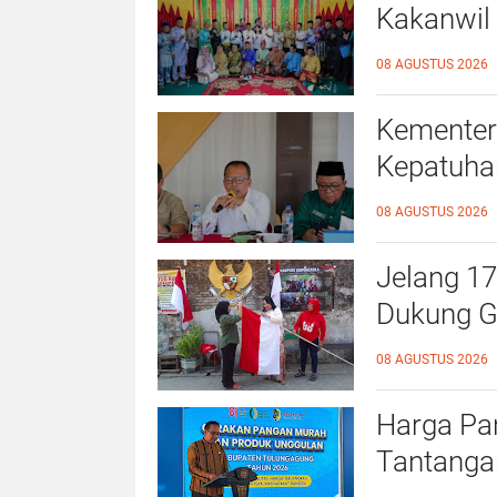
Kakanwil 
Kepatuhan
08 AGUSTUS 2026
Rokan Hil
Kementer
Kepatuhan
Langgam,
08 AGUSTUS 2026
Jelang 1
Dukung G
Bendera 
08 AGUSTUS 2026
Harga Pa
Tantanga