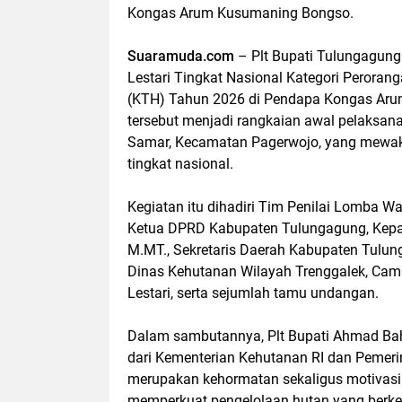
Kongas Arum Kusumaning Bongso.
Suaramuda.com
– Plt Bupati Tulungagun
Lestari Tingkat Nasional Kategori Perora
(KTH) Tahun 2026 di Pendapa Kongas Aru
tersebut menjadi rangkaian awal pelaksana
Samar, Kecamatan Pagerwojo, yang mewaki
tingkat nasional.
Kegiatan itu dihadiri Tim Penilai Lomba W
Ketua DPRD Kabupaten Tulungagung, Kepala
M.MT., Sekretaris Daerah Kabupaten Tulun
Dinas Kehutanan Wilayah Trenggalek, Cam
Lestari, serta sejumlah tamu undangan.
Dalam sambutannya, Plt Bupati Ahmad Bah
dari Kementerian Kehutanan RI dan Pemerint
merupakan kehormatan sekaligus motivasi
memperkuat pengelolaan hutan yang berke