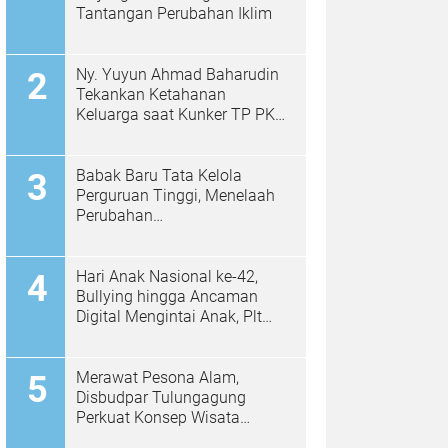
Tantangan Perubahan Iklim
Ny. Yuyun Ahmad Baharudin
Tekankan Ketahanan
Keluarga saat Kunker TP PKK
di Kalidawir
Babak Baru Tata Kelola
Perguruan Tinggi, Menelaah
Perubahan
Permendiktisaintek No.
39/2025 Menjadi No. 10/2026
Hari Anak Nasional ke-42,
Bullying hingga Ancaman
Digital Mengintai Anak, Plt
Bupati Ahmad Baharudin Ajak
Wujudkan Tulungagung
Ramah Anak
Merawat Pesona Alam,
Disbudpar Tulungagung
Perkuat Konsep Wisata
Berkelanjutan Berbasis