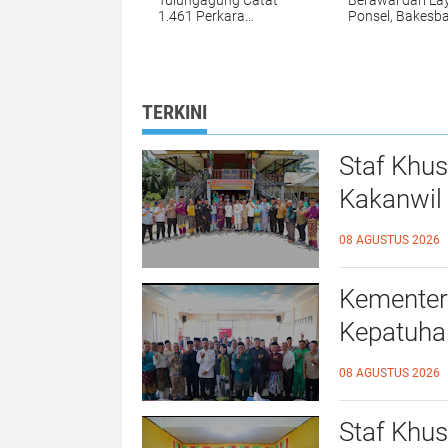
Tulungagung Catat
Berawal dari La
1.461 Perkara
Ponsel, Bakesb
Perceraian,
Tulungagung
Perselisihan Tertinggi,
Waspadai Hoak
Ekonomi dan Zina
AI Deepfake
Jadi Alasan
TERKINI
Staf Khu
Kakanwil 
Kepatuhan
08 AGUSTUS 2026
Rokan Hil
Kementer
Kepatuhan
Langgam,
08 AGUSTUS 2026
Staf Khu