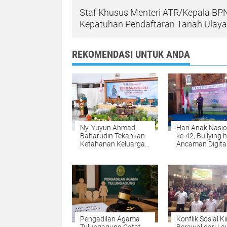
Staf Khusus Menteri ATR/Kepala BPN
Kepatuhan Pendaftaran Tanah Ulayat 
REKOMENDASI UNTUK ANDA
Ny. Yuyun Ahmad
Hari Anak Nasio
Baharudin Tekankan
ke-42, Bullying 
Ketahanan Keluarga
Ancaman Digita
saat Kunker TP PKK
Mengintai Anak,
di Kalidawir
Bupati Ahmad
Baharudin Ajak
Wujudkan
Tulungagung R
Anak
Pengadilan Agama
Konflik Sosial Ki