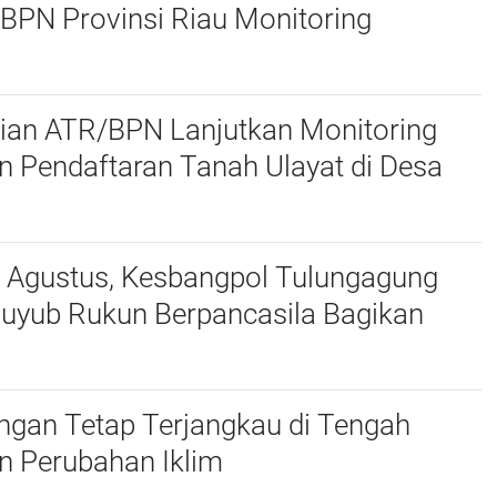
BPN Provinsi Riau Monitoring
 Pendaftaran Tanah Ulayat di Kubu,
ir
ian ATR/BPN Lanjutkan Monitoring
 Pendaftaran Tanah Ulayat di Desa
 Kabupaten Pelalawan
7 Agustus, Kesbangpol Tulungagung
uyub Rukun Berpancasila Bagikan
Merah Putih kepada Warga
ngan Tetap Terjangkau di Tengah
n Perubahan Iklim