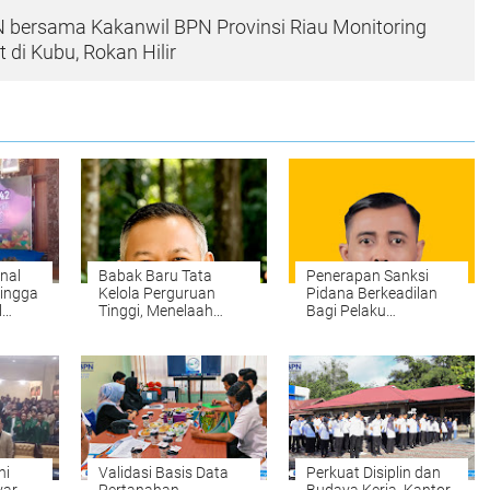
 bersama Kakanwil BPN Provinsi Riau Monitoring
di Kubu, Rokan Hilir
nal
Babak Baru Tata
Penerapan Sanksi
hingga
Kelola Perguruan
Pidana Berkeadilan
l
Tinggi, Menelaah
Bagi Pelaku
 Plt
Perubahan
Penyalahgunaan
Permendiktisaintek
Narkoba di Polres
No. 39/2025 Menjadi
Kampar
No. 10/2026
amah
ni
Validasi Basis Data
Perkuat Disiplin dan