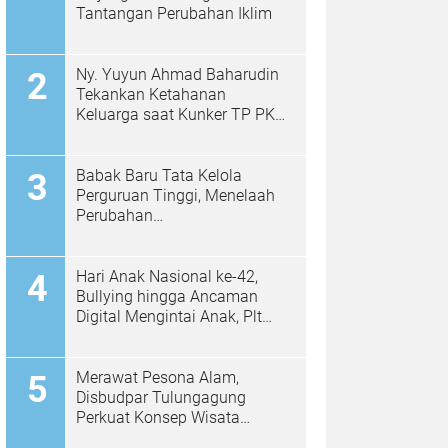
Tantangan Perubahan Iklim
Ny. Yuyun Ahmad Baharudin
Tekankan Ketahanan
Keluarga saat Kunker TP PKK
di Kalidawir
Babak Baru Tata Kelola
Perguruan Tinggi, Menelaah
Perubahan
Permendiktisaintek No.
39/2025 Menjadi No. 10/2026
Hari Anak Nasional ke-42,
Bullying hingga Ancaman
Digital Mengintai Anak, Plt
Bupati Ahmad Baharudin Ajak
Wujudkan Tulungagung
Ramah Anak
Merawat Pesona Alam,
Disbudpar Tulungagung
Perkuat Konsep Wisata
Berkelanjutan Berbasis