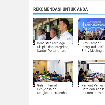
REKOMENDASI UNTUK ANDA
Konsisten Menjaga
BPN Kampar
Disiplin dan Integritas,
mengikuti Sosial
Kantor Pertanahan
Entry Meeting
Kabupaten Kampar
Penilaian Opini
Gelar Apel Pagi
Ombudsman RI 
sebagai Penguatan
2026 yang
Budaya Kerja
diselenggarakan
Organisasi
Ombudsman RI
Gelar Internal
Perkuat Penyaji
Penyelesaian
Data dan Analis
Sengketa Pertanahan:
Perkara, BPN 
Komitmen BPN
Gelar Internal
Kampar Mewujudkan
Penyelesaian
Kepastian Hukum
Sengketa Perta