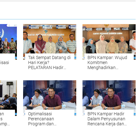
Tak Sempat Datang di
BPN Kampar: Wujud
isasi
Hari Kerja?
Komitmen
PELATARAN Hadir
Menghadirkan
untuk Memudahkan
Pelayanan
Tahun
Pengurusan Sertipikat
Pertanahan yang
Tanah Setiap Sabtu
Mudah, Cepat, dan
 oleh
dan Minggu
Fleksibel
an
Optimalisasi
BPN Kampar Hadir
is
Perencanaan
Dalam Penyusunan
Kampar
Program dan
Rencana Kerja dan
Anggaran, BPN
Anggaran
Kampar Ikuti
Kementerian Pagu
nahan
Kegiatan Penyusunan
Anggaran Tahun