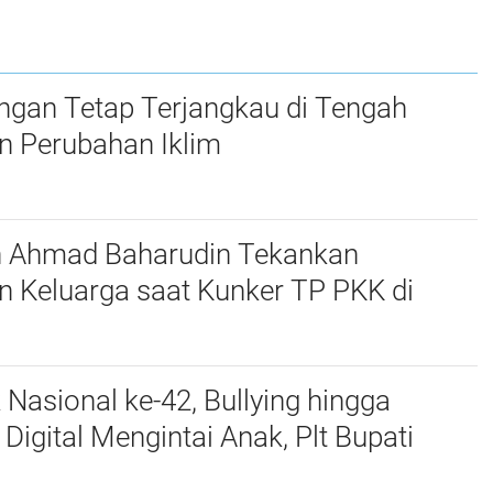
RKA-K/L Pagu
2027
Anggaran Tahun
2027
ngan Tetap Terjangkau di Tengah
n Perubahan Iklim
n Ahmad Baharudin Tekankan
n Keluarga saat Kunker TP PKK di
 Nasional ke-42, Bullying hingga
igital Mengintai Anak, Plt Bupati
harudin Ajak Wujudkan Tulungagung