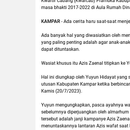
Kwartir Cabang (Kwarcab) Pramuka Kabupa
masa bhakti 2017-2022 di Aula Rumah Din
KAMPAR
-
Ada cerita haru saat-saat menj
Ada banyak hal yang diwasiatkan oleh men
yang paling penting adalah agar anak-an
dapat dituntaskan.
Wasiat khusus itu Azis Zaenal titipkan ke 
Hal ini diungkap oleh Yuyun Hidayat yang 
utusan Kabupaten Kampar ketika berbincan
Kamis (20/7/2023).
Yuyun mengungkapkan, pasca ayahnya wafa
sebelumnya diperjuangkan oleh almarhum
tersebut adalah janji kampanye Azis Zae
menuntaskannya lantaran Azis wafat saat 