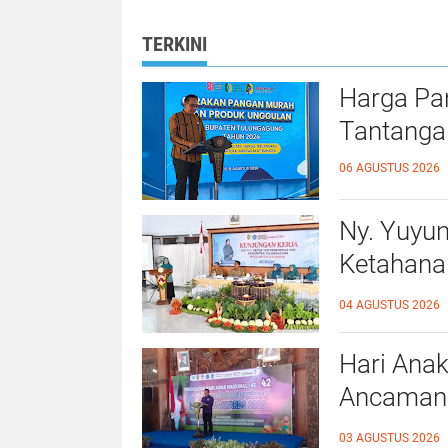
bagi Masyarakat
TERKINI
Harga Pa
Tantanga
06 AGUSTUS 2026
Ny. Yuyu
Ketahana
Kalidawir
04 AGUSTUS 2026
Hari Anak
Ancaman D
Ahmad Ba
03 AGUSTUS 2026