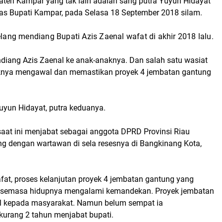
ten Kampar yang tak lain adalah sang putra Yuyun Hidayat
as Bupati Kampar, pada Selasa 18 September 2018 silam.
elang mendiang Bupati Azis Zaenal wafat di akhir 2018 lalu.
diang Azis Zaenal ke anak-anaknya. Dan salah satu wasiat
aknya mengawal dan memastikan proyek 4 jembatan gantung
Yuyun Hidayat, putra keduanya.
saat ini menjabat sebagai anggota DPRD Provinsi Riau
g dengan wartawan di sela resesnya di Bangkinang Kota,
t, proses kelanjutan proyek 4 jembatan gantung yang
 semasa hidupnya mengalami kemandekan. Proyek jembatan
nal kepada masyarakat. Namun belum sempat ia
kurang 2 tahun menjabat bupati.