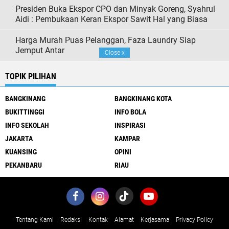
Presiden Buka Ekspor CPO dan Minyak Goreng, Syahrul
Aidi : Pembukaan Keran Ekspor Sawit Hal yang Biasa
Harga Murah Puas Pelanggan, Faza Laundry Siap
Jemput Antar
Close
x
TOPIK PILIHAN
BANGKINANG
BANGKINANG KOTA
BUKITTINGGI
INFO BOLA
INFO SEKOLAH
INSPIRASI
JAKARTA
KAMPAR
KUANSING
OPINI
PEKANBARU
RIAU
Tentang Kami
Redaksi
Kontak
Alamat
Kerjasama
Privacy Policy