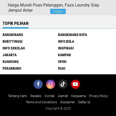
Harga Murah Puas Pelanggan, Faza Laundry Siap
Jemput Antar
Close
x
TOPIK PILIHAN
BANGKINANG
BANGKINANG KOTA
BUKITTINGGI
INFO BOLA
INFO SEKOLAH
INSPIRASI
JAKARTA
KAMPAR
KUANSING
OPINI
PEKANBARU
RIAU
Tentang Kami
Redaksi
Kontak
Alamat
Kerjasama
Privacy Policy
Terms And Conditions
Disclaimer
Daftar Isi
Copyright © 2023