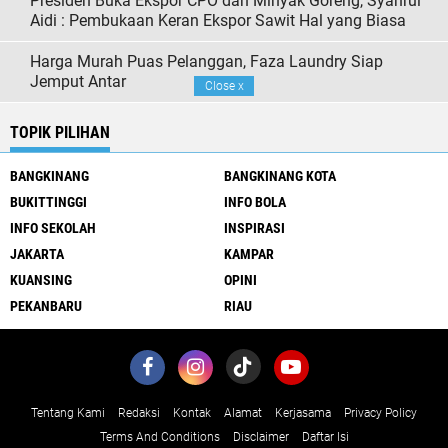
Presiden Buka Ekspor CPO dan Minyak Goreng, Syahrul
Aidi : Pembukaan Keran Ekspor Sawit Hal yang Biasa
Harga Murah Puas Pelanggan, Faza Laundry Siap
Jemput Antar
Close
x
TOPIK PILIHAN
BANGKINANG
BANGKINANG KOTA
BUKITTINGGI
INFO BOLA
INFO SEKOLAH
INSPIRASI
JAKARTA
KAMPAR
KUANSING
OPINI
PEKANBARU
RIAU
Tentang Kami
Redaksi
Kontak
Alamat
Kerjasama
Privacy Policy
Terms And Conditions
Disclaimer
Daftar Isi