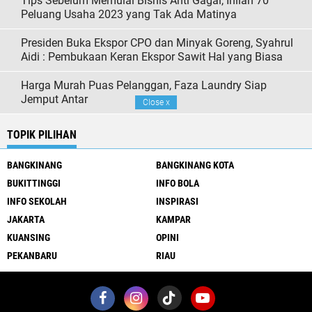
Tips Sebelum Memulai Bisnis Anti Gagal, Inilah 70
Peluang Usaha 2023 yang Tak Ada Matinya
Presiden Buka Ekspor CPO dan Minyak Goreng, Syahrul
Aidi : Pembukaan Keran Ekspor Sawit Hal yang Biasa
Harga Murah Puas Pelanggan, Faza Laundry Siap
Jemput Antar
Close
x
TOPIK PILIHAN
BANGKINANG
BANGKINANG KOTA
BUKITTINGGI
INFO BOLA
INFO SEKOLAH
INSPIRASI
JAKARTA
KAMPAR
KUANSING
OPINI
PEKANBARU
RIAU