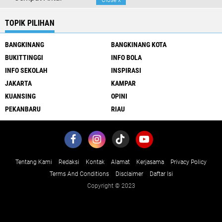
Close
x
TOPIK PILIHAN
BANGKINANG
BANGKINANG KOTA
BUKITTINGGI
INFO BOLA
INFO SEKOLAH
INSPIRASI
JAKARTA
KAMPAR
KUANSING
OPINI
PEKANBARU
RIAU
Tentang Kami
Redaksi
Kontak
Alamat
Kerjasama
Privacy Policy
Terms And Conditions
Disclaimer
Daftar Isi
Copyright © 2023