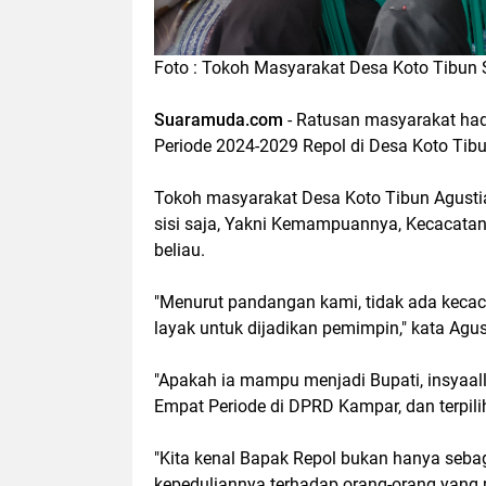
Foto : Tokoh Masyarakat Desa Koto Tibun
Suaramuda.com
- Ratusan masyarakat had
Periode 2024-2029 Repol di Desa Koto Tib
Tokoh masyarakat Desa Koto Tibun Agustia
sisi saja, Yakni Kemampuannya, Kecacatan
beliau.
"Menurut pandangan kami, tidak ada kecac
layak untuk dijadikan pemimpin," kata Agust
"Apakah ia mampu menjadi Bupati, insyaal
Empat Periode di DPRD Kampar, dan terpilih
"Kita kenal Bapak Repol bukan hanya sebag
kepeduliannya terhadap orang-orang yang 