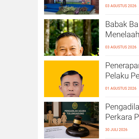
Ahmad Ba
03 AGUSTUS 2026
Ramah A
Babak Bar
Menelaah
39/2025 
03 AGUSTUS 2026
Penerapan
Pelaku P
Kampar
01 AGUSTUS 2026
Pengadil
Perkara P
Ekonomi 
30 JULI 2026