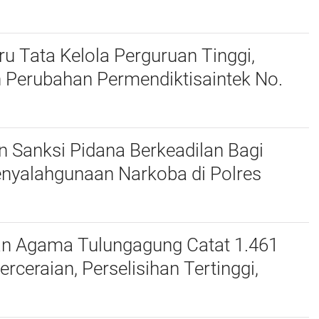
harudin Ajak Wujudkan Tulungagung
nak
u Tata Kelola Perguruan Tinggi,
 Perubahan Permendiktisaintek No.
Menjadi No. 10/2026
 Sanksi Pidana Berkeadilan Bagi
enyalahgunaan Narkoba di Polres
an Agama Tulungagung Catat 1.461
erceraian, Perselisihan Tertinggi,
dan Zina Jadi Alasan