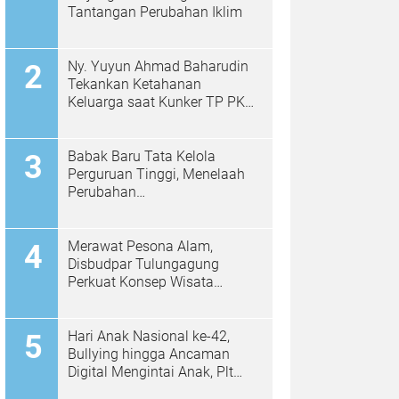
Tantangan Perubahan Iklim
Ny. Yuyun Ahmad Baharudin
Tekankan Ketahanan
Keluarga saat Kunker TP PKK
di Kalidawir
Babak Baru Tata Kelola
Perguruan Tinggi, Menelaah
Perubahan
Permendiktisaintek No.
39/2025 Menjadi No. 10/2026
Merawat Pesona Alam,
Disbudpar Tulungagung
Perkuat Konsep Wisata
Berkelanjutan Berbasis
Ekologi
Hari Anak Nasional ke-42,
Bullying hingga Ancaman
Digital Mengintai Anak, Plt
Bupati Ahmad Baharudin Ajak