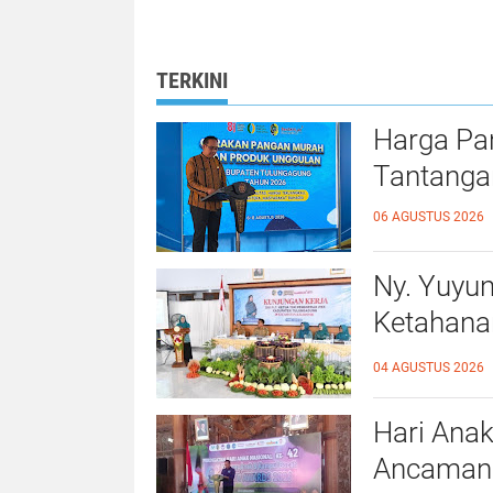
Pertanahan yang
Kampar Mewuj
Mudah, Cepat, dan
Kepastian Huk
Fleksibel
bagi Masyaraka
TERKINI
Harga Pa
Tantanga
06 AGUSTUS 2026
Ny. Yuyu
Ketahana
Kalidawir
04 AGUSTUS 2026
Hari Anak
Ancaman D