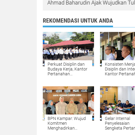
Ahmad Baharudin Ajak Wujudkan T
REKOMENDASI UNTUK ANDA
Perkuat Disiplin dan
Konsisten Menj
Budaya Kerja, Kantor
Disiplin dan Inte
Pertanahan
Kantor Pertana
Kabupaten Kampar
Kabupaten Kam
Gelar Apel Pagi
Gelar Apel Pagi
sebagai Wujud
sebagai Pengua
Komitmen
Budaya Kerja
Meningkatkan
Organisasi
Kualitas Pelayanan
BPN Kampar: Wujud
Gelar Internal
Komitmen
Penyelesaian
Menghadirkan
Sengketa Perta
Pelayanan
Komitmen BPN