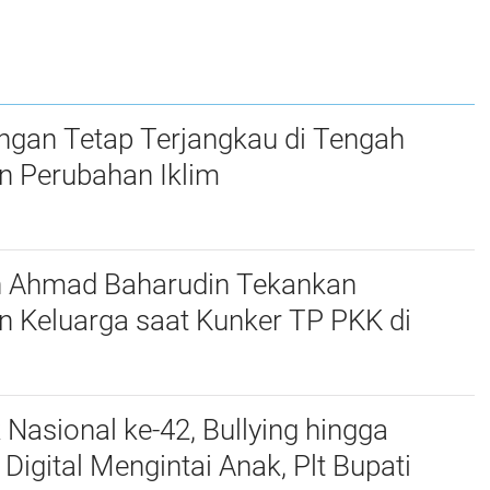
udkan
Penyelesaian
Kampar Ikuti
um
Sengketa Pertanahan
Kegiatan Penyusunan
t
RKA-K/L Pagu
Anggaran Tahun
2027
ngan Tetap Terjangkau di Tengah
n Perubahan Iklim
n Ahmad Baharudin Tekankan
n Keluarga saat Kunker TP PKK di
 Nasional ke-42, Bullying hingga
igital Mengintai Anak, Plt Bupati