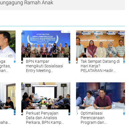
ulungagung Ramah Anak
aga
BPN Kampar
Tak Sempat Datang di
gritas,
mengikuti Sosialisasi
Hari Kerja?
han
Entry Meeting
PELATARAN Hadir
par
Penilaian Opini
untuk Memudahkan
Ombudsman RI Tahun
Pengurusan Sertipikat
tan
2026 yang
Tanah Setiap Sabtu
diselenggarakan oleh
dan Minggu
Ombudsman RI
Perkuat Penyajian
Optimalisasi
Data dan Analisis
Perencanaan
nahan:
Perkara, BPN Kampar
Program dan
Gelar Internal
Anggaran, BPN