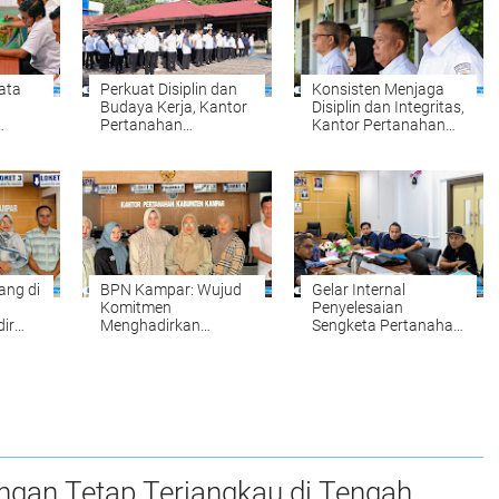
Data
Perkuat Disiplin dan
Konsisten Menjaga
Budaya Kerja, Kantor
Disiplin dan Integritas,
Pertanahan
Kantor Pertanahan
kung
Kabupaten Kampar
Kabupaten Kampar
ah
Gelar Apel Pagi
Gelar Apel Pagi
sebagai Wujud
sebagai Penguatan
Komitmen
Budaya Kerja
Meningkatkan
Organisasi
Kualitas Pelayanan
ang di
BPN Kampar: Wujud
Gelar Internal
Komitmen
Penyelesaian
ir
Menghadirkan
Sengketa Pertanahan:
hkan
Pelayanan
Komitmen BPN
ipikat
Pertanahan yang
Kampar Mewujudkan
abtu
Mudah, Cepat, dan
Kepastian Hukum
Fleksibel
bagi Masyarakat
ngan Tetap Terjangkau di Tengah