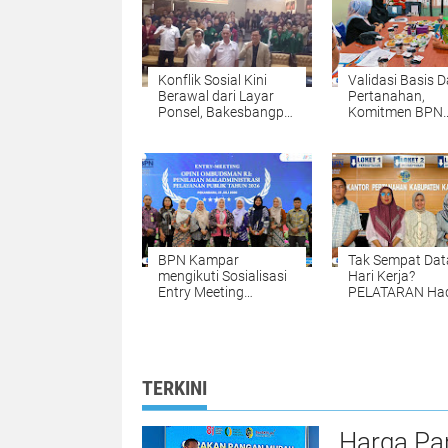
Konflik Sosial Kini
Validasi Basis 
Berawal dari Layar
Pertanahan,
Ponsel, Bakesbangpol
Komitmen BPN
Tulungagung
Kampar Mendu
Waspadai Hoaks dan
Pengadaan Tan
AI Deepfake
yang Tepat dan
Akurat Halo
BPN Kampar
Tak Sempat Dat
mengikuti Sosialisasi
Hari Kerja?
Entry Meeting
PELATARAN Had
Penilaian Opini
untuk Memuda
Ombudsman RI Tahun
Pengurusan Sert
2026 yang
Tanah Setiap S
diselenggarakan oleh
dan Minggu
Ombudsman RI
TERKINI
Harga Pa