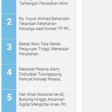
Tantangan Perubahan Iklim
Ny. Yuyun Ahmad Baharudin
Tekankan Ketahanan
Keluarga saat Kunker TP PKK
di Kalidawir
Babak Baru Tata Kelola
Perguruan Tinggi, Menelaah
Perubahan
Permendiktisaintek No.
39/2025 Menjadi No. 10/2026
Merawat Pesona Alam,
Disbudpar Tulungagung
Perkuat Konsep Wisata
Berkelanjutan Berbasis
Ekologi
Hari Anak Nasional ke-42,
Bullying hingga Ancaman
Digital Mengintai Anak, Plt
Bupati Ahmad Baharudin Ajak